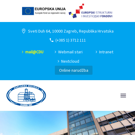
Sveti Duh 64, 10000 Zagreb, Republika Hrvatska
(+385 1) 3712 111
mail@CDU
Webmail stari
Intranet
Nextcloud
Online narudžba