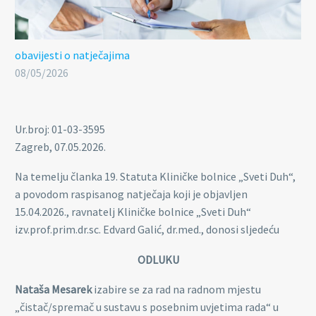
obavijesti o natječajima
08/05/2026
Ur.broj: 01-03-3595
Zagreb, 07.05.2026.
Na temelju članka 19. Statuta Kliničke bolnice „Sveti Duh“,
a povodom raspisanog natječaja koji je objavljen
15.04.2026., ravnatelj Kliničke bolnice „Sveti Duh“
izv.prof.prim.dr.sc. Edvard Galić, dr.med., donosi sljedeću
ODLUKU
Nataša Mesarek
izabire se za rad na radnom mjestu
„čistač/spremač u sustavu s posebnim uvjetima rada“ u