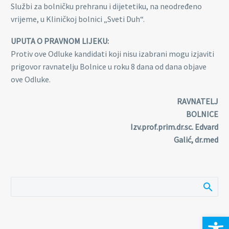
Službi za bolničku prehranu i dijetetiku, na neodređeno
vrijeme, u Kliničkoj bolnici „Sveti Duh“.
UPUTA O PRAVNOM LIJEKU:
Protiv ove Odluke kandidati koji nisu izabrani mogu izjaviti
prigovor ravnatelju Bolnice u roku 8 dana od dana objave
ove Odluke.
RAVNATELJ
BOLNICE
Izv.prof.prim.dr.sc. Edvard
Galić, dr.med
Open 