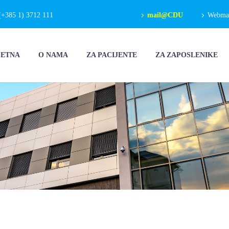
(+385 1) 3712 111
mail@CDU
Webmail
ČETNA
O NAMA
ZA PACIJENTE
ZA ZAPOSLENIKE