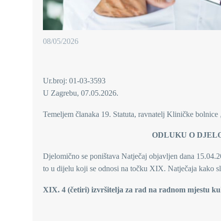
08/05/2026
Ur.broj: 01-03-3593
U Zagrebu, 07.05.2026.
Temeljem članaka 19. Statuta, ravnatelj Kliničke bolnic
ODLUKU O DJEL
Djelomično se poništava Natječaj objavljen dana 15.04.20
to u dijelu koji se odnosi na točku XIX. Natječaja kako sl
XIX. 4 (četiri) izvršitelja za rad na radnom mjestu ku
RAV