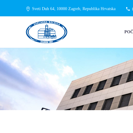
Sveti Duh 64, 10000 Zagreb, Republika Hrvatska
PO