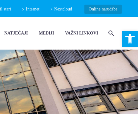
 stari
Intranet
Nextcloud
Online narudžba
Open 
NATJEČAJI
MEDIJI
VAŽNI LINKOVI