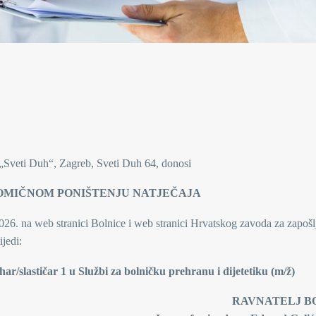
e „Sveti Duh“, Zagreb, Sveti Duh 64, donosi
OMIČNOM PONIŠTENJU NATJEČAJA
26. na web stranici Bolnice i web stranici Hrvatskog zavoda za zapošlj
ijedi:
har/slastičar 1 u Službi za bolničku prehranu i dijetetiku (m/ž)
NATELJ BOLNI