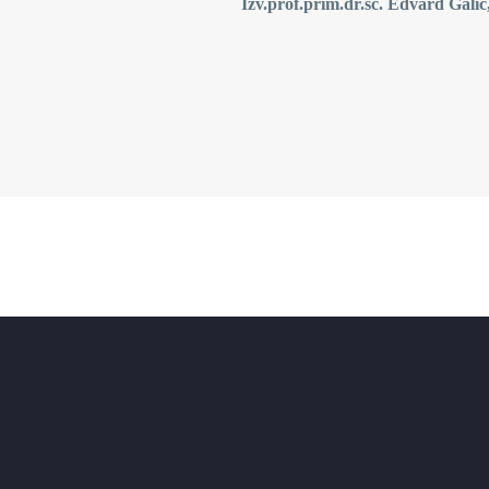
Izv.prof.prim.dr.sc. Edvard Galić