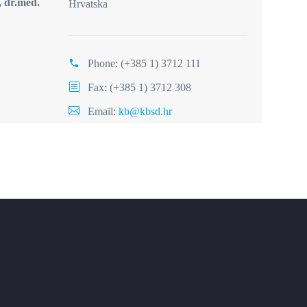
, dr.med.
Hrvatska
Phone:
(+385 1) 3712 111
Fax: (+385 1) 3712 308
Email:
kb@kbsd.hr