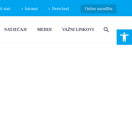
 stari
Intranet
Nextcloud
Online narudžba
Open 
NATJEČAJI
MEDIJI
VAŽNI LINKOVI