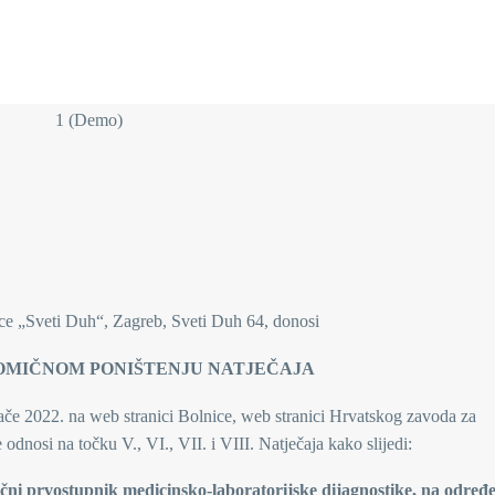
ice „Sveti Duh“, Zagreb, Sveti Duh 64, donosi
OMIČNOM PONIŠTENJU NATJEČAJA
ače 2022. na web stranici Bolnice, web stranici Hrvatskog zavoda za
odnosi na točku V., VI., VII. i VIII. Natječaja kako slijedi:
ručni prvostupnik medicinsko-
laboratorijske dijagnostike, na određ