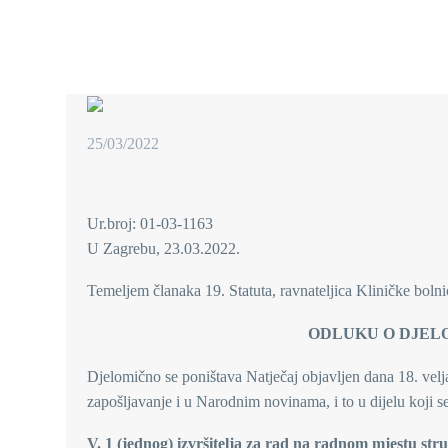
25/03/2022
Ur.broj: 01-03-1163
U Zagrebu, 23.03.2022.
Temeljem članaka 19. Statuta, ravnateljica Kliničke boln
ODLUKU O DJEL
Djelomično se poništava Natječaj objavljen dana 18. velj
zapošljavanje i u Narodnim novinama, i to u dijelu koji se 
V. 1 (jednog) izvršitelja za rad na radnom mjestu st