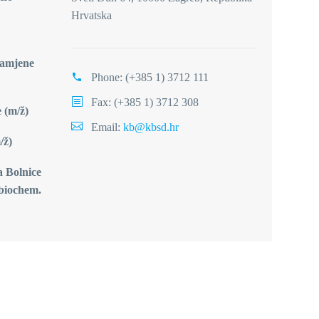
Hrvatska
zamjene
Phone:
(+385 1) 3712 111
Fax: (+385 1) 3712 308
 (m/ž)
Email:
kb@kbsd.hr
/ž)
a Bolnice
.biochem.