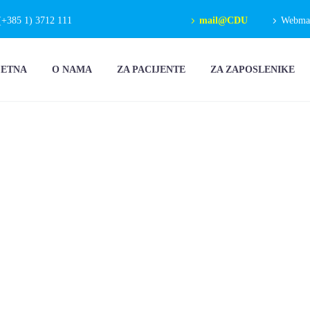
(+385 1) 3712 111
mail@CDU
Webmail
ČETNA
O NAMA
ZA PACIJENTE
ZA ZAPOSLENIKE