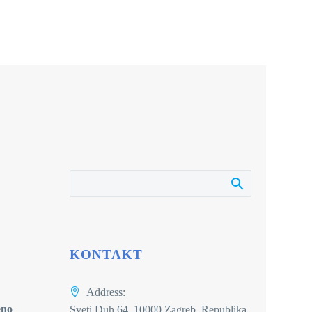
KONTAKT
Address:
eno
Sveti Duh 64, 10000 Zagreb, Republika