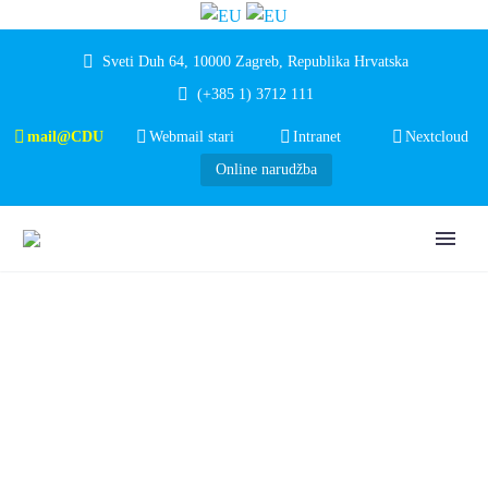
Sveti Duh 64, 10000 Zagreb, Republika Hrvatska
(+385 1) 3712 111
mail@CDU
Webmail stari
Intranet
Nextcloud
Online narudžba