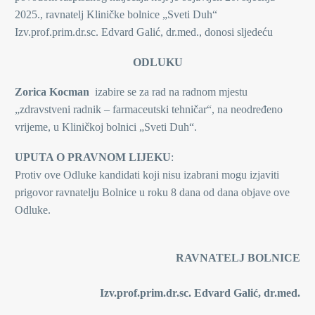
2025., ravnatelj Kliničke bolnice „Sveti Duh“
Izv.prof.prim.dr.sc. Edvard Galić, dr.med., donosi sljedeću
ODLUKU
Zorica Kocman
izabire se za rad na radnom mjestu
„zdravstveni radnik – farmaceutski tehničar“, na neodređeno
vrijeme, u Kliničkoj bolnici „Sveti Duh“.
UPUTA O PRAVNOM LIJEKU
:
Protiv ove Odluke kandidati koji nisu izabrani mogu izjaviti
prigovor ravnatelju Bolnice u roku 8 dana od dana objave ove
Odluke.
RAVNATELJ BOLNICE
Izv.prof.prim.dr.sc. Edvard Galić, dr.med.