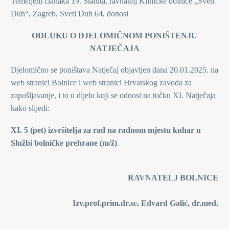
Temeljem članaka 19. Statuta, ravnatelj Kliničke bolnice „Sveti
Duh“, Zagreb, Sveti Duh 64, donosi
ODLUKU O DJELOMIČNOM PONIŠTENJU
NATJEČAJA
Djelomično se poništava Natječaj objavljen dana 20.01.2025. na
web stranici Bolnice i web stranici Hrvatskog zavoda za
zapošljavanje, i to u dijelu koji se odnosi na točku XI. Natječaja
kako slijedi:
XI. 5 (pet) izvršitelja za rad na radnom mjestu kuhar u
Službi bolničke prehrane (m/ž)
RAVNATELJ BOLNICE
Izv.prof.prim.dr.sc. Edvard Galić, dr.med.