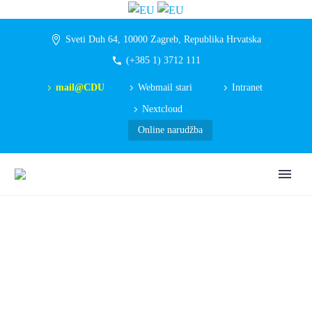
Sveti Duh 64, 10000 Zagreb, Republika Hrvatska
(+385 1) 3712 111
mail@CDU
Webmail stari
Intranet
Nextcloud
Online narudžba