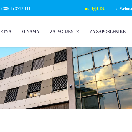
(+385 1) 3712 111
mail@CDU
Webmail
ČETNA
O NAMA
ZA PACIJENTE
ZA ZAPOSLENIKE