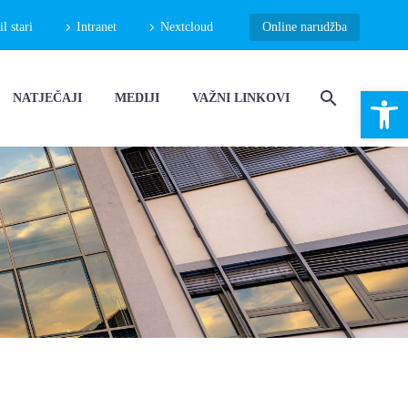
 stari
Intranet
Nextcloud
Online narudžba
Open 
NATJEČAJI
MEDIJI
VAŽNI LINKOVI