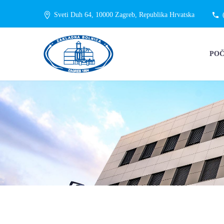
Sveti Duh 64, 10000 Zagreb, Republika Hrvatska
PO