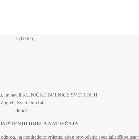
tuta, ravnatelj KLINIČKE BOLNICE SVETI DUH,
Zagreb, Sveti Duh 64,
donosi
ONIŠTENJU DIJELA NATJEČAJA
g odnosa, na neodređeno vrijeme, zbog provođenja specijalističkog usav