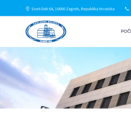
Sveti Duh 64, 10000 Zagreb, Republika Hrvatska
POČ