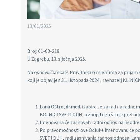
13/01/2025
Broj: 01-03-218
U Zagrebu, 13. siječnja 2025.
Na osnovu članka 9. Pravilnika o mjerilima za prijam
koji je objavljen 31. listopada 2024., ravnatelj KLINI
Lana Oštro, dr.med.
izabire se za rad na radno
BOLNICI SVETI DUH, a zbog toga što je prethod
Imenovana će zasnovati radni odnos na neodređe
Po pravomoćnosti ove Odluke imenovanu će poz
SVETI DUH, radi zasnivanja radnog odnosa. Lana