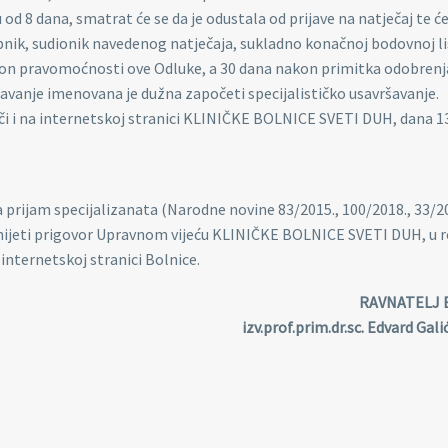
d 8 dana, smatrat će se da je odustala od prijave na natječaj te će
pnik, sudionik navedenog natječaja, sukladno konačnoj bodovnoj lis
kon pravomoćnosti ove Odluke, a 30 dana nakon primitka odobrenj
šavanje imenovana je dužna započeti specijalističko usavršavanje.
oči i na internetskoj stranici KLINIČKE BOLNICE SVETI DUH, dana 1
 prijam specijalizanata (Narodne novine 83/2015., 100/2018., 33/2
nijeti prigovor Upravnom vijeću KLINIČKE BOLNICE SVETI DUH, u r
internetskoj stranici Bolnice.
RAVNATELJ 
izv.prof.prim.dr.sc. Edvard Gali