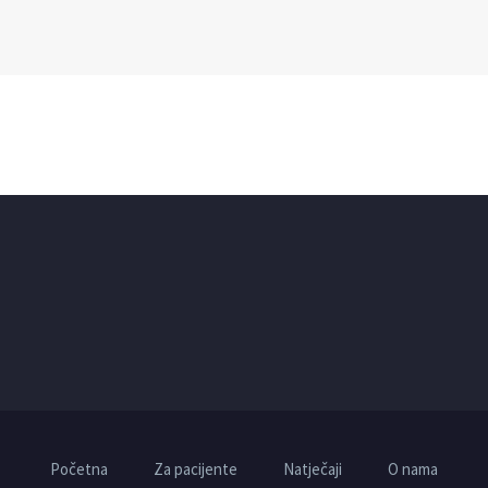
Početna
Za pacijente
Natječaji
O nama