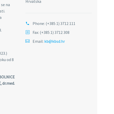
Hrvatska
 se na
ti.
a
Phone:
(+385 1) 3712 111
3.
Fax: (+385 1) 3712 308
Email:
kb@kbsd.hr
023.)
oku od 8
BOLNICE
ć, dr.med.