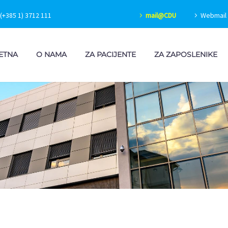
(+385 1) 3712 111
mail@CDU
Webmail 
ETNA
O NAMA
ZA PACIJENTE
ZA ZAPOSLENIKE