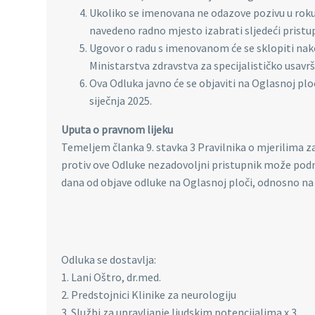
Ukoliko se imenovana ne odazove pozivu u roku o
navedeno radno mjesto izabrati sljedeći pristu
Ugovor o radu s imenovanom će se sklopiti na
Ministarstva zdravstva za specijalističko usavr
Ova Odluka javno će se objaviti na Oglasnoj pl
siječnja 2025.
Uputa o pravnom lijeku
Temeljem članka 9. stavka 3 Pravilnika o mjerilima za
protiv ove Odluke nezadovoljni pristupnik može pod
dana od objave odluke na Oglasnoj ploči, odnosno na 
Odluka se dostavlja:
1. Lani Oštro, dr.med.
2. Predstojnici Klinike za neurologiju
3. Službi za upravljanje ljudskim potencijalima x 3