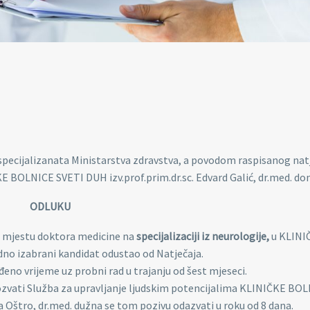
 specijalizanata Ministarstva zdravstva, a povodom raspisanog nat
ČKE BOLNICE SVETI DUH izv.prof.prim.dr.sc. Edvard Galić, dr.med. do
ODLUKU
m mjestu doktora medicine na
specijalizaciji iz neurologije,
u KLINI
no izabrani kandidat odustao od Natječaja.
no vrijeme uz probni rad u trajanju od šest mjeseci.
vati Služba za upravljanje ljudskim potencijalima KLINIČKE BO
 Oštro, dr.med. dužna se tom pozivu odazvati u roku od 8 dana.