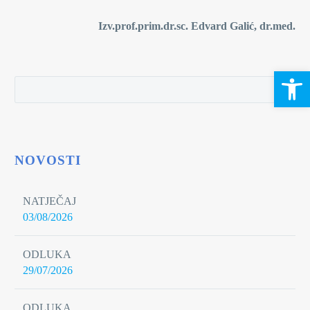
Izv.prof.prim.dr.sc. Edvard Galić, dr.med.
Open 
NOVOSTI
NATJEČAJ
03/08/2026
ODLUKA
29/07/2026
ODLUKA