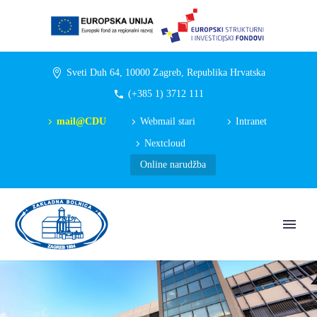
Sveti Duh 64, 10000 Zagreb, Republika Hrvatska
(+385 1) 3712 111
mail@CDU
Webmail stari
Intranet
Nextcloud
Online narudžba