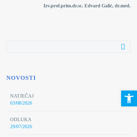
Izv.prof.prim.dr.sc. Edvard Galić, dr.med.
NOVOSTI
Open 
NATJEČAJ
03/08/2026
ODLUKA
29/07/2026