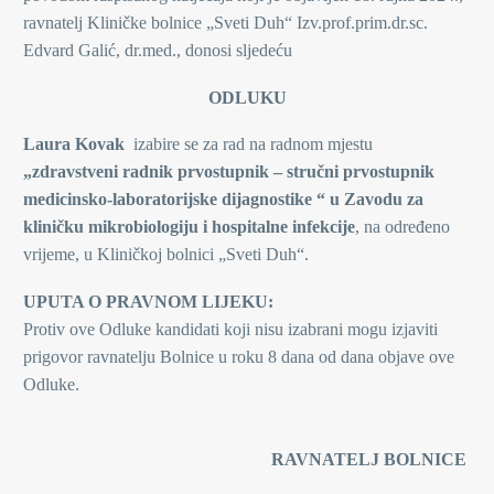
ravnatelj Kliničke bolnice „Sveti Duh“ Izv.prof.prim.dr.sc.
Edvard Galić, dr.med., donosi sljedeću
ODLUKU
Laura Kovak
izabire se za rad na radnom mjestu
„zdravstveni radnik prvostupnik –
stručni prvostupnik
medicinsko-laboratorijske dijagnostike “ u Zavodu za
kliničku mikrobiologiju i hospitalne infekcije
, na određeno
vrijeme, u Kliničkoj bolnici „Sveti Duh“.
UPUTA O PRAVNOM LIJEKU:
Protiv ove Odluke kandidati koji nisu izabrani mogu izjaviti
prigovor ravnatelju Bolnice u roku 8 dana od dana objave ove
Odluke.
RAVNATELJ BOLNICE