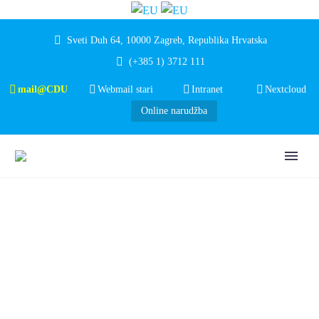
Sveti Duh 64, 10000 Zagreb, Republika Hrvatska
(+385 1) 3712 111
mail@CDU
Webmail stari
Intranet
Nextcloud
Online narudžba