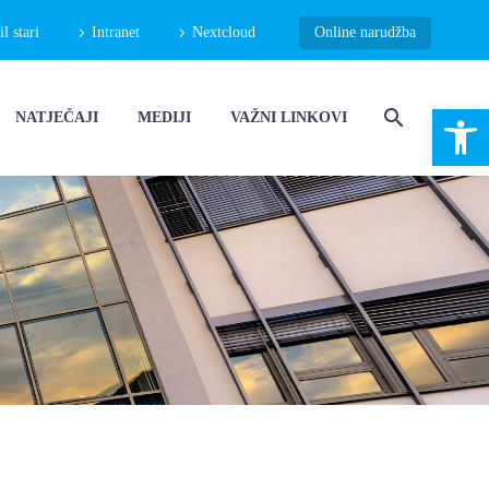
 stari
Intranet
Nextcloud
Online narudžba
Open 
NATJEČAJI
MEDIJI
VAŽNI LINKOVI