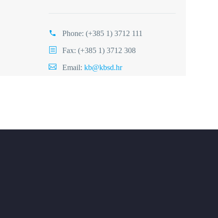
Phone:
(+385 1) 3712 111
Fax: (+385 1) 3712 308
Email:
kb@kbsd.hr