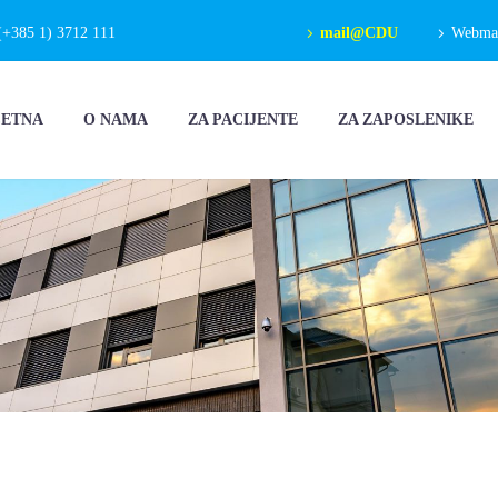
(+385 1) 3712 111
mail@CDU
Webmail
ČETNA
O NAMA
ZA PACIJENTE
ZA ZAPOSLENIKE