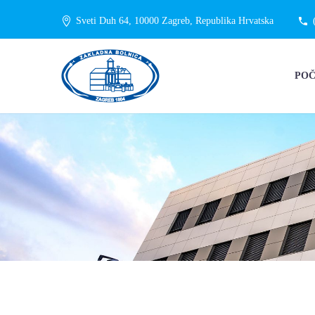
Sveti Duh 64, 10000 Zagreb, Republika Hrvatska
PO