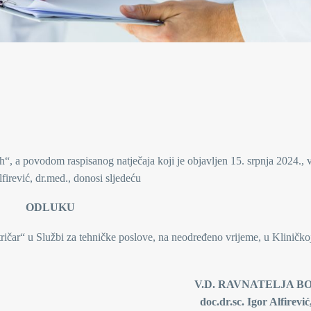
“, a povodom raspisanog natječaja koji je objavljen 15. srpnja 2024., v
firević, dr.med., donosi sljedeću
ODLUKU
ričar“ u Službi za tehničke poslove, na neodređeno vrijeme, u Kliničkoj
V.D. RAVNATELJA B
oc.dr.sc. Igor Alfirević, dr.