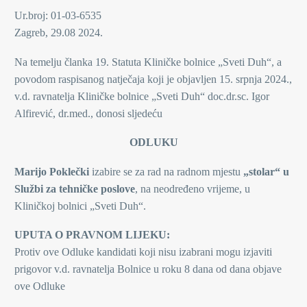
Ur.broj: 01-03-6535
Zagreb, 29.08 2024.
Na temelju članka 19. Statuta Kliničke bolnice „Sveti Duh“, a
povodom raspisanog natječaja koji je objavljen 15. srpnja 2024.,
v.d. ravnatelja Kliničke bolnice „Sveti Duh“ doc.dr.sc. Igor
Alfirević, dr.med., donosi sljedeću
ODLUKU
Marijo Poklečki
izabire se za rad na radnom mjestu
„stolar“ u
Službi za tehničke poslove
, na neodređeno vrijeme, u
Kliničkoj bolnici „Sveti Duh“.
UPUTA O PRAVNOM LIJEKU:
Protiv ove Odluke kandidati koji nisu izabrani mogu izjaviti
prigovor v.d. ravnatelja Bolnice u roku 8 dana od dana objave
ove Odluke