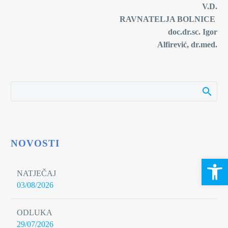
V.D.
RAVNATELJA BOLNICE
doc.dr.sc. Igor
Alfirević, dr.med.
NOVOSTI
Open 
NATJEČAJ
03/08/2026
ODLUKA
29/07/2026