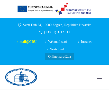
Sveti Duh 64, 10000 Zagreb, Republika Hrvatska
(+385 1) 3712 111
mail@CDU
Webmail stari
Intranet
Nextcloud
Online narudžba