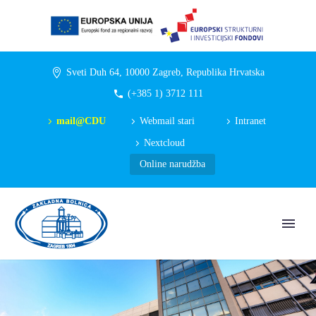
Sveti Duh 64, 10000 Zagreb, Republika Hrvatska
(+385 1) 3712 111
mail@CDU
Webmail stari
Intranet
Nextcloud
Online narudžba