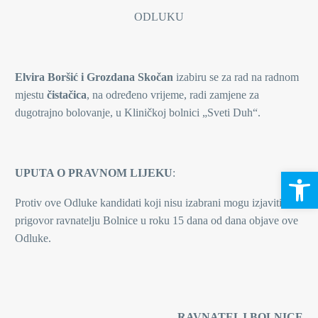
ODLUKU
Elvira Boršić i Grozdana Skočan
izabiru se za rad na radnom
mjestu
čistačica
, na određeno vrijeme, radi zamjene za
dugotrajno bolovanje, u Kliničkoj bolnici „Sveti Duh“.
Open 
UPUTA O PRAVNOM LIJEKU
:
Protiv ove Odluke kandidati koji nisu izabrani mogu izjaviti
prigovor ravnatelju Bolnice u roku 15 dana od dana objave ove
Odluke.
RAVNATELJ BOLNICE