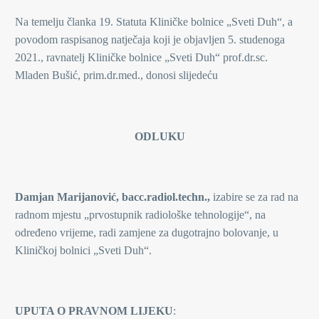
Na temelju članka 19. Statuta Kliničke bolnice „Sveti Duh“, a
povodom raspisanog natječaja koji je objavljen 5. studenoga
2021., ravnatelj Kliničke bolnice „Sveti Duh“ prof.dr.sc.
Mladen Bušić, prim.dr.med., donosi slijedeću
ODLUKU
Damjan Marijanović, bacc.radiol.techn.,
izabire se za rad na
radnom mjestu „prvostupnik radiološke tehnologije“, na
određeno vrijeme, radi zamjene za dugotrajno bolovanje, u
Kliničkoj bolnici „Sveti Duh“.
UPUTA O PRAVNOM LIJEKU
: