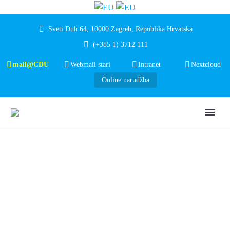
Sveti Duh 64, 10000 Zagreb, Republika Hrvatska
(+385 1) 3712 111
mail@CDU
Webmail stari
Intranet
Nextcloud
Online narudžba