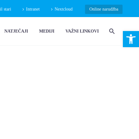
 stari
Intranet
Nextcloud
Online narudžba
Open 
NATJEČAJI
MEDIJI
VAŽNI LINKOVI