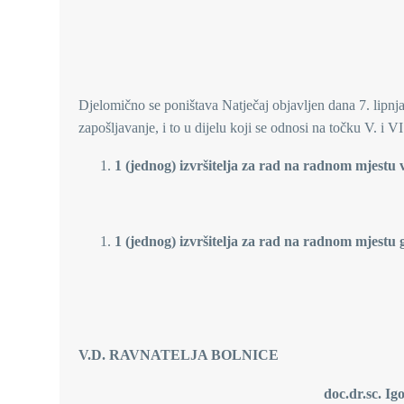
ODLUKU O DJELOMIČN
Djelomično se poništava Natječaj objavljen dana 7. lipnj
zapošljavanje, i to u dijelu koji se odnosi na točku V. i VI
1 (jednog)
izvršitelja za rad na radnom mjestu v
1 (jednog) izvršitelja za rad na radnom mjestu 
V.D. RAVNATELJA BOLNICE
doc.dr.sc. Igor Alfirević