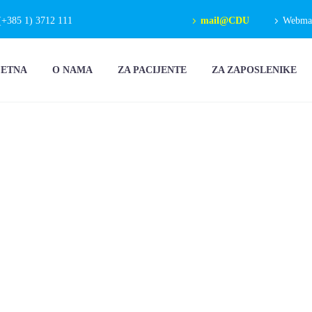
(+385 1) 3712 111
mail@CDU
Webmail
ČETNA
O NAMA
ZA PACIJENTE
ZA ZAPOSLENIKE