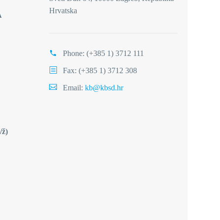
Hrvatska
A
Phone:
(+385 1) 3712 111
Fax: (+385 1) 3712 308
Email:
kb@kbsd.hr
/ž)