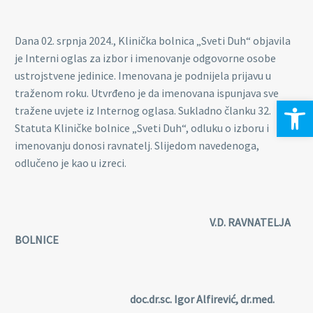
Dana 02. srpnja 2024., Klinička bolnica „Sveti Duh“ objavila
je Interni oglas za izbor i imenovanje odgovorne osobe
ustrojstvene jedinice. Imenovana je podnijela prijavu u
traženom roku. Utvrđeno je da imenovana ispunjava sve
Open 
tražene uvjete iz Internog oglasa. Sukladno članku 32.
Statuta Kliničke bolnice „Sveti Duh“, odluku o izboru i
imenovanju donosi ravnatelj. Slijedom navedenoga,
odlučeno je kao u izreci.
V.D. RAVNATELJA
BOLNICE
doc.dr.sc. Igor Alfirević, dr.med.