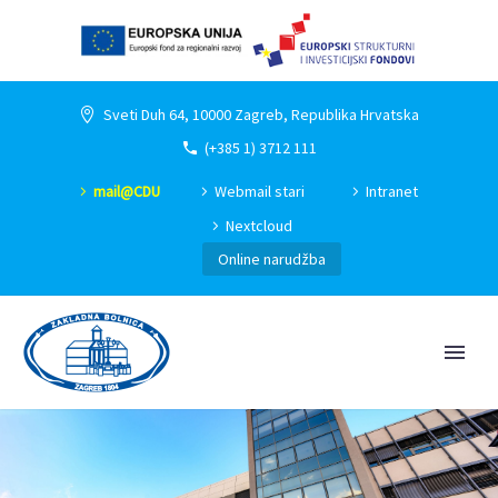
Sveti Duh 64, 10000 Zagreb, Republika Hrvatska
(+385 1) 3712 111
mail@CDU
Webmail stari
Intranet
Nextcloud
Online narudžba