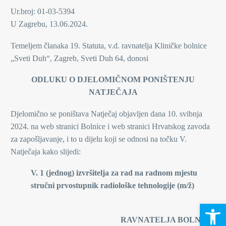
Ur.broj: 01-03-5394
U Zagrebu, 13.06.2024.
Temeljem članaka 19. Statuta, v.d. ravnatelja Kliničke bolnice
„Sveti Duh“, Zagreb, Sveti Duh 64, donosi
ODLUKU O DJELOMIČNOM PONIŠTENJU
NATJEČAJA
Djelomično se poništava Natječaj objavljen dana 10. svibnja
2024. na web stranici Bolnice i web stranici Hrvatskog zavoda
za zapošljavanje, i to u dijelu koji se odnosi na točku V.
Natječaja kako slijedi:
V. 1 (jednog)
izvršitelja za rad na radnom mjestu
stručni prvostupnik radiološke tehnologije (m/ž)
Open 
V.D.
RAVNATELJA BOLNICE