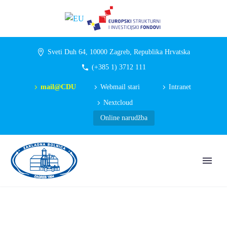
Sveti Duh 64, 10000 Zagreb, Republika Hrvatska
(+385 1) 3712 111
mail@CDU
Webmail stari
Intranet
Nextcloud
Online narudžba