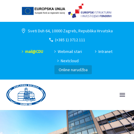
Sveti Duh 64, 10000 Zagreb, Republika Hrvatska
(+385 1) 3712 111
mail@CDU
Webmail stari
Intranet
Nextcloud
Online narudžba