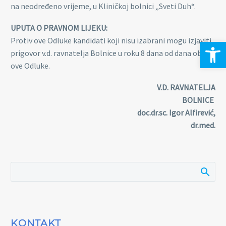
na neodređeno vrijeme, u Kliničkoj bolnici „Sveti Duh“.
UPUTA O PRAVNOM LIJEKU:
Protiv ove Odluke kandidati koji nisu izabrani mogu izjaviti
Open 
prigovor v.d. ravnatelja Bolnice u roku 8 dana od dana objave
ove Odluke.
V.D. RAVNATELJA
BOLNICE
doc.dr.sc. Igor Alfirević,
dr.med.
KONTAKT