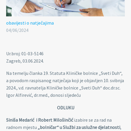
obavijesti o natječajima
04/06/2024
Ur.broj: 01-03-5146
Zagreb, 03.06.2024.
Na temelju članka 19. Statuta Kliničke bolnice „Sveti Duh“,
a povodom raspisanog natječaja koji je objavljen 10. svibnja
2024., v.d. ravnatelja Kliničke bolnice „Sveti Duh“ doc.dr.sc.
Igor Alfirević, dr.med., donosi sljedeću
ODLUKU
Siniša Medarić i Robert Milošinčić
izabire se za rad na
radnom mjestu
„bolničar“ u Službi za uslužne djelatnosti
,