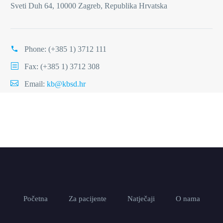
Sveti Duh 64, 10000 Zagreb, Republika Hrvatska
Phone:
(+385 1) 3712 111
Fax: (+385 1) 3712 308
Email:
kb@kbsd.hr
Početna
Za pacijente
Natječaji
O nama