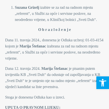
Suzana Grizelj
izabire se za rad na radnom mjestu
„referent“, u Službi za opće i servisne poslove, na
neodređeno vrijeme, u Kliničkoj bolnici „Sveti Duh“.
O b r a z l o ž e n j e
Dana 11. travnja 2024., donesena je Odluka ur.broj: 01-03-4154
kojom je
Marija Štefanac
izabrana za rad na radnom mjestu
„referent“, u Službi za opće i servisne poslove, na neodređeno
vrijeme.
Dana 12. travnja 2024.
Marija Štefanac
je pisanim putem
izvijestila KB „Sveti Duh“ da odustaje od zapošljavanja u KB
Open 
„Sveti Duh“ te je umjesto nje na radno mjesto „referent“ izabran
sljedeći kandidat sa liste prvenstva.
Stoga je donesena Odluka kao u izreci.
UPUTA O PRAVNOM LIJEKU: