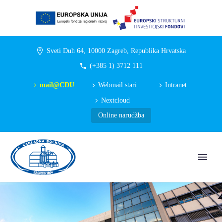
Sveti Duh 64, 10000 Zagreb, Republika Hrvatska
(+385 1) 3712 111
mail@CDU
Webmail stari
Intranet
Nextcloud
Online narudžba