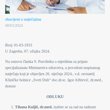
obavijesti o natječajima
08/03/2024
Broj: 01-03-1933
U Zagrebu, 07. ožujka 2024.
Na osnovu članka 9. Pravilnika o mjerilima za prijam
specijalizanata Ministarstva zdravstva, a povodom raspisanog
natječaja koji je objavljen 26. siječnja 2024., v.d. ravnatelj
Kliničke bolnice „Sveti Duh“ doc.dr.sc. Igor Alfirević, dr.med.,
donosi
ODLUKU
Tihana Kuljiš, dr.med.
izabire se za rad na radnom