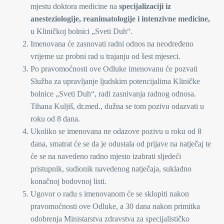
mjestu doktora medicine na
specijalizaciji iz
anesteziologije, reanimatologije i intenzivne medicine,
u Kliničkoj bolnici „Sveti Duh“.
Imenovana će zasnovati radni odnos na neodređeno
vrijeme uz probni rad u trajanju od šest mjeseci.
Po pravomoćnosti ove Odluke imenovanu će pozvati
Služba za upravljanje ljudskim potencijalima Kliničke
bolnice „Sveti Duh“, radi zasnivanja radnog odnosa.
Tihana Kuljiš, dr.med., dužna se tom pozivu odazvati u
roku od 8 dana.
Ukoliko se imenovana ne odazove pozivu u roku od 8
dana, smatrat će se da je odustala od prijave na natječaj te
će se na navedeno radno mjesto izabrati sljedeći
pristupnik, sudionik navedenog natječaja, sukladno
konačnoj bodovnoj listi.
Ugovor o radu s imenovanom će se sklopiti nakon
pravomoćnosti ove Odluke, a 30 dana nakon primitka
odobrenja Ministarstva zdravstva za specijalističko