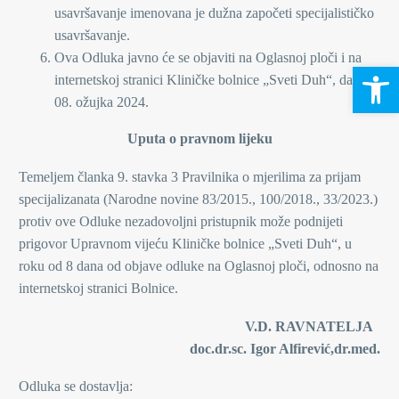
usavršavanje imenovana je dužna započeti specijalističko
usavršavanje.
Ova Odluka javno će se objaviti na Oglasnoj ploči i na
Open 
internetskoj stranici Kliničke bolnice „Sveti Duh“, dana
08. ožujka 2024.
Uputa o pravnom lijeku
Temeljem članka 9. stavka 3 Pravilnika o mjerilima za prijam
specijalizanata (Narodne novine 83/2015., 100/2018., 33/2023.)
protiv ove Odluke nezadovoljni pristupnik može podnijeti
prigovor Upravnom vijeću Kliničke bolnice „Sveti Duh“, u
roku od 8 dana od objave odluke na Oglasnoj ploči, odnosno na
internetskoj stranici Bolnice.
V.D. RAVNATELJA
doc.dr.sc. Igor Alfirević,dr.med.
Odluka se dostavlja: