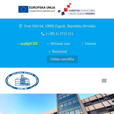
Sveti Duh 64, 10000 Zagreb, Republika Hrvatska
(+385 1) 3712 111
mail@CDU
Webmail stari
Intranet
Nextcloud
Online narudžba