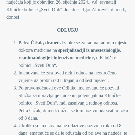
natječaja koji je objavljen 26. siječnja 2024., v.d. ravnatelj
Kliničke bolnice „Sveti Duh“ doc.dr.sc. Igor Alfirević, dr.med.,
donosi
ODLUKU
Petra Čičak, dr.med.
izabire se za rad na radnom mjestu
doktora medicine na
specijalizaciji iz anesteziologije,
reanimatologije i intenzivne medicine,
u Kliničkoj
bolnici „Sveti Duh“.
Imenovana će zasnovati radni odnos na neodređeno
vrijeme uz probni rad u trajanju od šest mjeseci.
Po pravomoćnosti ove Odluke imenovanu će pozvati
Služba za upravljanje ljudskim potencijalima Kliničke
bolnice „Sveti Duh“, radi zasnivanja radnog odnosa.
Petra Čičak, dr.med. dužna se tom pozivu odazvati u roku
od 8 dana.
Ukoliko se imenovana ne odazove pozivu u roku od 8
dana, smatrat će se da je odustala od prijave na natječaj te