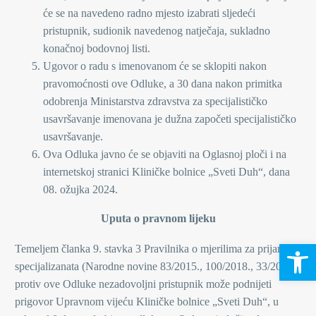
će se na navedeno radno mjesto izabrati sljedeći
pristupnik, sudionik navedenog natječaja, sukladno
konačnoj bodovnoj listi.
Ugovor o radu s imenovanom će se sklopiti nakon
pravomoćnosti ove Odluke, a 30 dana nakon primitka
odobrenja Ministarstva zdravstva za specijalističko
usavršavanje imenovana je dužna započeti specijalističko
usavršavanje.
Ova Odluka javno će se objaviti na Oglasnoj ploči i na
internetskoj stranici Kliničke bolnice „Sveti Duh“, dana
08. ožujka 2024.
Uputa o pravnom lijeku
Open 
Temeljem članka 9. stavka 3 Pravilnika o mjerilima za prijam
specijalizanata (Narodne novine 83/2015., 100/2018., 33/2023.)
protiv ove Odluke nezadovoljni pristupnik može podnijeti
prigovor Upravnom vijeću Kliničke bolnice „Sveti Duh“, u