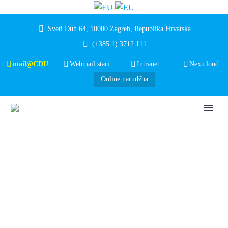
Sveti Duh 64, 10000 Zagreb, Republika Hrvatska
(+385 1) 3712 111
mail@CDU
Webmail stari
Intranet
Nextcloud
Online narudžba