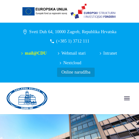
Sveti Duh 64, 10000 Zagreb, Republika Hrvatska
(+385 1) 3712 111
mail@CDU
Webmail stari
Intranet
Nextcloud
Online narudžba