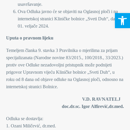
usavršavanje.
Ova Odluka javno će se objaviti na Oglasnoj ploči i na
Open 
internetskoj stranici Kliničke bolnice „Sveti Duh“, dana
01. veljače 2024.
Uputa o pravnom lijeku
Temeljem članka 9. stavka 3 Pravilnika o mjerilima za prijam
specijalizanata (Narodne novine 83/2015., 100/2018., 33/2023.)
protiv ove Odluke nezadovoljni pristupnik može podnijeti
prigovor Upravnom vijeću Kliničke bolnice „Sveti Duh“, u
roku od 8 dana od objave odluke na Oglasnoj ploči, odnosno na
internetskoj stranici Bolnice.
V.D. RAVNATELJ
doc.dr.sc. Igor Alfirević,dr.med.
Odluka se dostavlja:
1. Ozani Miličević, dr.med.