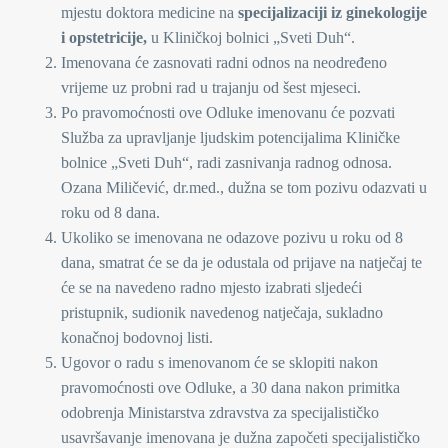
mjestu doktora medicine na
specijalizaciji iz ginekologije
i opstetricije,
u Kliničkoj bolnici „Sveti Duh“.
Imenovana će zasnovati radni odnos na neodređeno
vrijeme uz probni rad u trajanju od šest mjeseci.
Po pravomoćnosti ove Odluke imenovanu će pozvati
Služba za upravljanje ljudskim potencijalima Kliničke
bolnice „Sveti Duh“, radi zasnivanja radnog odnosa.
Ozana Miličević, dr.med., dužna se tom pozivu odazvati u
roku od 8 dana.
Ukoliko se imenovana ne odazove pozivu u roku od 8
dana, smatrat će se da je odustala od prijave na natječaj te
će se na navedeno radno mjesto izabrati sljedeći
pristupnik, sudionik navedenog natječaja, sukladno
konačnoj bodovnoj listi.
Ugovor o radu s imenovanom će se sklopiti nakon
pravomoćnosti ove Odluke, a 30 dana nakon primitka
odobrenja Ministarstva zdravstva za specijalističko
usavršavanje imenovana je dužna započeti specijalističko