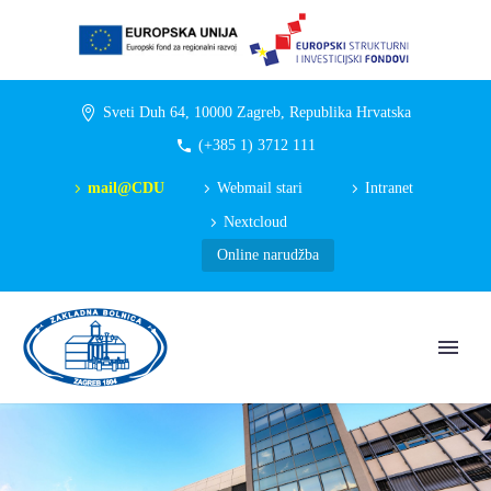
Sveti Duh 64, 10000 Zagreb, Republika Hrvatska
(+385 1) 3712 111
mail@CDU
Webmail stari
Intranet
Nextcloud
Online narudžba