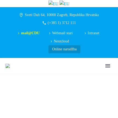
Sveti Duh 64, 10000 Zagreb, Republika Hrvatska
(+385 1) 3712 111
mail@CDU
Webmail stari
Intranet
Nextcloud
Online narudžba