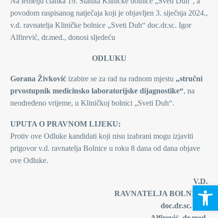
Na temelju članka 19. Statuta Kliničke bolnice „Sveti Duh“, a
povodom raspisanog natječaja koji je objavljen 3. siječnja 2024.,
v.d. ravnatelja Kliničke bolnice „Sveti Duh“ doc.dr.sc. Igor
Alfirević, dr.med., donosi sljedeću
ODLUKU
Gorana Živković
izabire se za rad na radnom mjestu
„stručni
prvostupnik medicinsko laboratorijske dijagnostike“
, na
neodređeno vrijeme, u Kliničkoj bolnici „Sveti Duh“.
UPUTA O PRAVNOM LIJEKU:
Protiv ove Odluke kandidati koji nisu izabrani mogu izjaviti
prigovor v.d. ravnatelja Bolnice u roku 8 dana od dana objave
ove Odluke.
V.D.
Open 
RAVNATELJA BOLNICE
doc.dr.sc. Igor
Alfirević, dr.med.