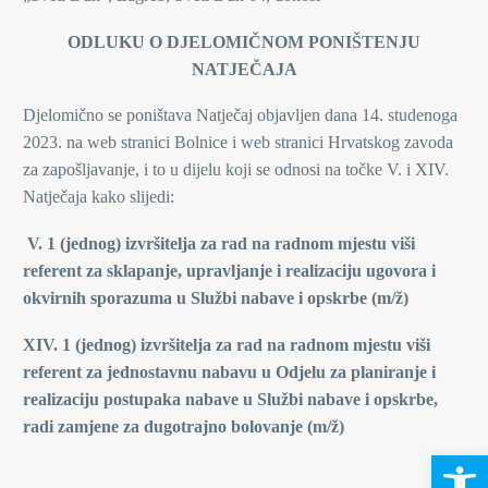
ODLUKU O DJELOMIČNOM PONIŠTENJU
NATJEČAJA
Djelomično se poništava Natječaj objavljen dana 14. studenoga
2023. na web stranici Bolnice i web stranici Hrvatskog zavoda
za zapošljavanje, i to u dijelu koji se odnosi na točke V. i XIV.
Natječaja kako slijedi:
V.
1 (jednog)
izvršitelja za rad na radnom mjestu viši
referent za sklapanje, upravljanje i realizaciju ugovora i
okvirnih sporazuma u Službi nabave i opskrbe (m/ž)
XIV. 1 (jednog)
izvršitelja za rad na radnom mjestu viši
referent za jednostavnu nabavu u Odjelu za planiranje i
realizaciju postupaka nabave u Službi nabave i opskrbe,
radi zamjene za dugotrajno bolovanje (m/ž)
Open 
V.D.