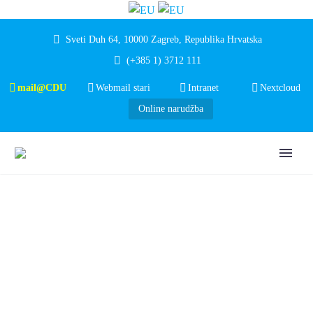
Sveti Duh 64, 10000 Zagreb, Republika Hrvatska
(+385 1) 3712 111
mail@CDU
Webmail stari
Intranet
Nextcloud
Online narudžba