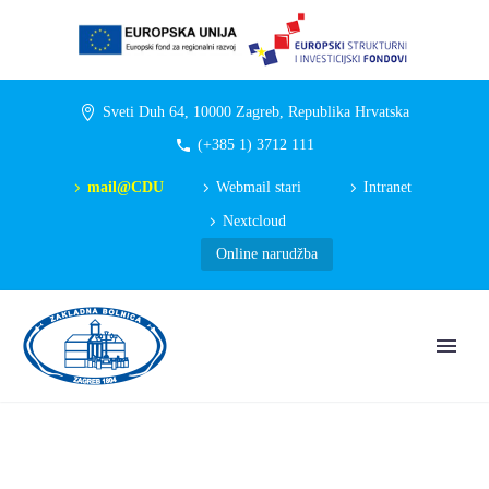
Sveti Duh 64, 10000 Zagreb, Republika Hrvatska
(+385 1) 3712 111
mail@CDU
Webmail stari
Intranet
Nextcloud
Online narudžba