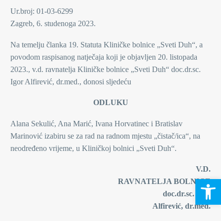
Ur.broj: 01-03-6299
Zagreb, 6. studenoga 2023.
Na temelju članka 19. Statuta Kliničke bolnice „Sveti Duh“, a
povodom raspisanog natječaja koji je objavljen 20. listopada
2023., v.d. ravnatelja Kliničke bolnice „Sveti Duh“ doc.dr.sc.
Igor Alfirević, dr.med., donosi sljedeću
ODLUKU
Alana Sekulić, Ana Marić, Ivana Horvatinec i Bratislav
Marinović izabiru se za rad na radnom mjestu „čistač/ica“, na
neodređeno vrijeme, u Kliničkoj bolnici „Sveti Duh“.
V.D.
Open 
RAVNATELJA BOLNICE
doc.dr.sc. Igor
Alfirević, dr.med.