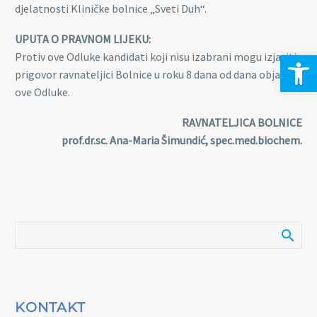
djelatnosti Kliničke bolnice „Sveti Duh“.
UPUTA O PRAVNOM LIJEKU:
Open 
Protiv ove Odluke kandidati koji nisu izabrani mogu izjaviti
prigovor ravnateljici Bolnice u roku 8 dana od dana objave
ove Odluke.
RAVNATELJICA BOLNICE
prof.dr.sc. Ana-Maria Šimundić, spec.med.biochem.
KONTAKT