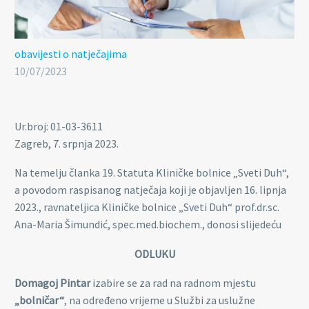
obavijesti o natječajima
10/07/2023
Ur.broj: 01-03-3611
Zagreb, 7. srpnja 2023.
Na temelju članka 19. Statuta Kliničke bolnice „Sveti Duh“,
a povodom raspisanog natječaja koji je objavljen 16. lipnja
2023., ravnateljica Kliničke bolnice „Sveti Duh“ prof.dr.sc.
Ana-Maria Šimundić, spec.med.biochem., donosi slijedeću
ODLUKU
Domagoj Pintar
izabire se za rad na radnom mjestu
„bolničar“
, na određeno vrijeme u Službi za uslužne