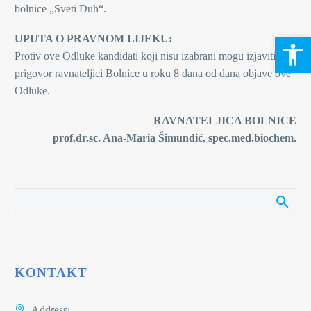
bolnice „Sveti Duh“.
Open 
UPUTA O PRAVNOM LIJEKU:
Protiv ove Odluke kandidati koji nisu izabrani mogu izjaviti
prigovor ravnateljici Bolnice u roku 8 dana od dana objave ove
Odluke.
RAVNATELJICA BOLNICE
prof.dr.sc. Ana-Maria Šimundić, spec.med.biochem.
KONTAKT
Address: