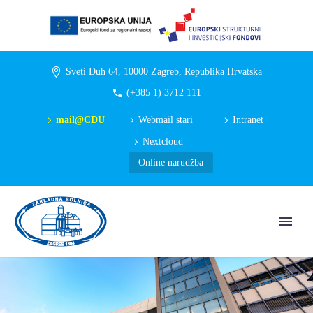
Sveti Duh 64, 10000 Zagreb, Republika Hrvatska
(+385 1) 3712 111
mail@CDU
Webmail stari
Intranet
Nextcloud
Online narudžba