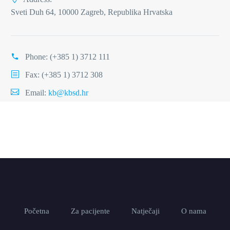
Sveti Duh 64, 10000 Zagreb, Republika Hrvatska
Phone:
(+385 1) 3712 111
Fax: (+385 1) 3712 308
Email:
kb@kbsd.hr
Početna
Za pacijente
Natječaji
O nama