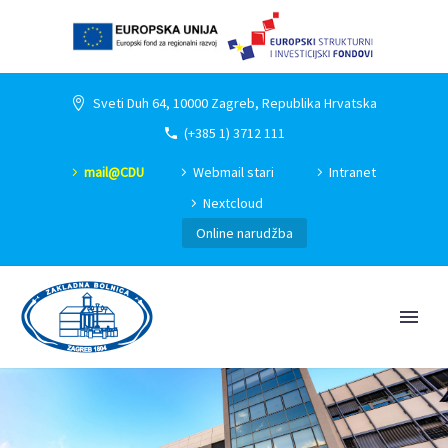
Sveti Duh 64, 10000 Zagreb, Republika Hrvatska
(+385 1) 3712 111
mail@CDU
Webmail stari
Intranet
Nextcloud
Online narudžba