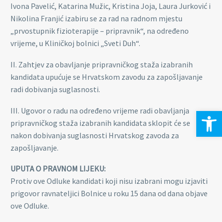
Ivona Pavelić, Katarina Mužic, Kristina Joja, Laura Jurković i
Nikolina Franjić izabiru se za rad na radnom mjestu
„prvostupnik fizioterapije – pripravnik“, na određeno
vrijeme, u Kliničkoj bolnici „Sveti Duh“.
II. Zahtjev za obavljanje pripravničkog staža izabranih
kandidata upućuje se Hrvatskom zavodu za zapošljavanje
radi dobivanja suglasnosti.
III. Ugovor o radu na određeno vrijeme radi obavljanja
Open 
pripravničkog staža izabranih kandidata sklopit će se
nakon dobivanja suglasnosti Hrvatskog zavoda za
zapošljavanje.
UPUTA O PRAVNOM LIJEKU:
Protiv ove Odluke kandidati koji nisu izabrani mogu izjaviti
prigovor ravnateljici Bolnice u roku 15 dana od dana objave
ove Odluke.