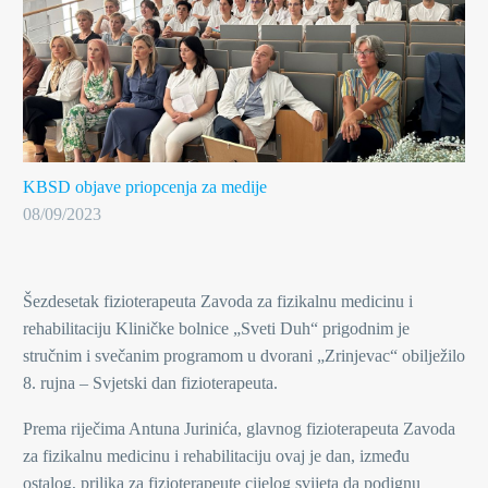
KBSD objave
priopcenja za medije
08/09/2023
Šezdesetak fizioterapeuta Zavoda za fizikalnu medicinu i
rehabilitaciju Kliničke bolnice „Sveti Duh“ prigodnim je
stručnim i svečanim programom u dvorani „Zrinjevac“ obilježilo
8. rujna – Svjetski dan fizioterapeuta.
Prema riječima Antuna Jurinića, glavnog fizioterapeuta Zavoda
za fizikalnu medicinu i rehabilitaciju ovaj je dan, između
ostalog, prilika za fizioterapeute cijelog svijeta da podignu