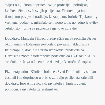
svijest o ključnom doprinosu svoje profesije u poboljšanju
kvalitete života svih svojih pacijenata. Fizioterapija ima
tisućljetnu povijest i tradiciju, kazao je mr. Jurinić. Tijekom tog
vremena, dodao je, mijenjalo se mnogo toga, no jedno je uvijek
ostalo isto – briga za pacijenta i njegovo zdravlje.
Doc.dr.sc. Manuela Filipec, predavačica na Sveučilištu Sjever
okupljenim je kolegama govorila o povijesti nakladništva
fizioterapijie, dok je Katarina Ivanković, predsjednica
Hrvatskog zbora fizioterapeuta podsjetila da HZF okuplja 18
stručnih društava u 2 centra te da izdaje 3 stručna časopisa.
Fizioterapeutima Kliničke bolnice „Sveti Duh“ njihov su dan
čestitali i na doprinosu u brizi o zdravlju pacijenata zahvalili
doc.dr.sc. Igor Alfirević, v.d. ravnatelja i Tanja Lupieri,
pomoćnica ravnatelja za sestrinstvo.