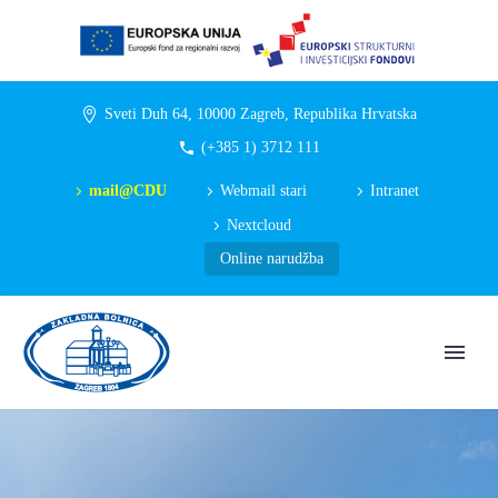
Sveti Duh 64, 10000 Zagreb, Republika Hrvatska
(+385 1) 3712 111
mail@CDU
Webmail stari
Intranet
Nextcloud
Online narudžba