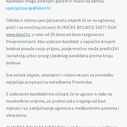
kandidati mogu podnijeti putem e-maila na adresu
specijalizacije@kbsd.hr
Odluka o izboru specijalizanata objavit će se na oglasnoj
ploči i na mrežnoj stranici KLINIČKE BOLNICE SVETI DUH
www.kbsd.hr
, u roku od 20 dana od dana razgovora s
Povjerenstvom. Ako izabrani kandidat s najvećim brojem
bodova povuče svoju prijavu, povjerenstvo može predložiti
ravnatelju izbor prvog sljedećeg kandidata prema broju
bodova.
Sve ostale objave, obavijesti i rokovi vezani za provedbu
natječaja propisani su odredbama Pravilnika.
S izabranim kandidatima sklopit će se ugovor o radu na
neodređeno vrijeme, uz probni rad u trajanju od šest
mjeseci i uz zaključivanje ugovora o međusobnim pravima i
obvezama.