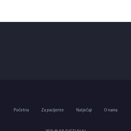
Početna
Za pacijente
Natječaji
O nama