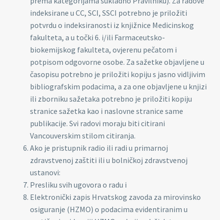
prema kategorijama sukladno Pravilniku). Za radove
indeksirane u CC, SCI, SSCI potrebno je priložiti
potvrdu o indeksiranosti iz knjižnice Medicinskog
fakulteta, a u točki 6. i/ili Farmaceutsko-
biokemijskog fakulteta, ovjerenu pečatom i
potpisom odgovorne osobe. Za sažetke objavljene u
časopisu potrebno je priložiti kopiju s jasno vidljivim
bibliografskim podacima, a za one objavljene u knjizi
ili zborniku sažetaka potrebno je priložiti kopiju
stranice sažetka kao i naslovne stranice same
publikacije. Svi radovi moraju biti citirani
Vancouverskim stilom citiranja.
Ako je pristupnik radio ili radi u primarnoj
zdravstvenoj zaštiti ili u bolničkoj zdravstvenoj
ustanovi:
Presliku svih ugovora o radu i
Elektronički zapis Hrvatskog zavoda za mirovinsko
osiguranje (HZMO) o podacima evidentiranim u