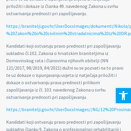
priložiti i dokaze iz članka 49. navedenog Zakona u svrhu
ostvarivanja prednosti pri zapošljavanju.
https://branitelji.gov.hr/UserDocsImages/dokumenti/Nik
%20Zakon%20o%20civilnim%20stradalnicima%20iz%20DR.p
Kandidati koji ostvaruju pravo prednosti pri zapošljavanju
sukladno čl.102. Zakona o hrvatskim braniteljima iz
Domovinskog rata i članovima njihovih obitelji (NN
121/2017, 98/2019, 84/2021) dužni su se pozvati na to pravo
te uz dokaze o ispunjavanju uvjeta iz natječaja priložiti i
dokaze o ostvarivanju prava prednosti prilikom
Open 
zapošljavanja iz čl. 103. navedenog Zakona u svrhu
ostvarivanja prednosti pri zapošljavanju.
https://branitelji.gov.hr/UserDocsImages//NG/12%20P
Kandidati koji ostvaruju pravo prednosti pri zapošljavanju
sukladno članku 9. Zakona o profesionalnoj rehabilitaciji i