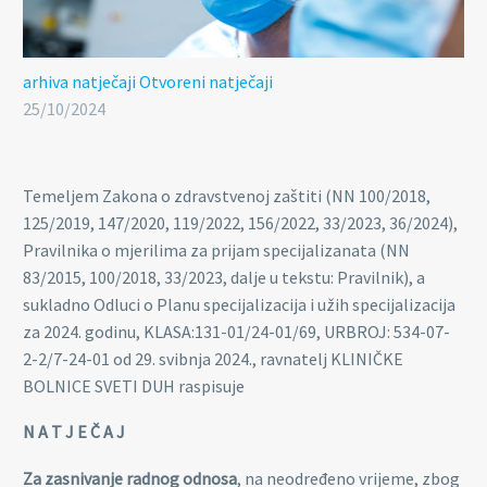
arhiva natječaji
Otvoreni natječaji
25/10/2024
Temeljem Zakona o zdravstvenoj zaštiti (NN 100/2018,
125/2019, 147/2020, 119/2022, 156/2022, 33/2023, 36/2024),
Pravilnika o mjerilima za prijam specijalizanata (NN
83/2015, 100/2018, 33/2023, dalje u tekstu: Pravilnik), a
sukladno Odluci o Planu specijalizacija i užih specijalizacija
za 2024. godinu, KLASA:131-01/24-01/69, URBROJ: 534-07-
2-2/7-24-01 od 29. svibnja 2024., ravnatelj KLINIČKE
BOLNICE SVETI DUH raspisuje
N A T J E Č A J
Za zasnivanje radnog odnosa
, na neodređeno vrijeme, zbog