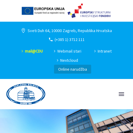
Sveti Duh 64, 10000 Zagreb, Republika Hrvatska
(+385 1) 3712 111
mail@CDU
Webmail stari
Intranet
Nextcloud
Online narudžba