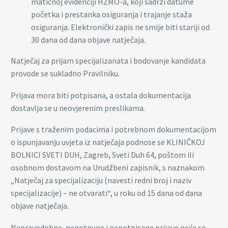
matičnoj evidenciji HZMO-a, koji sadrži datume
početka i prestanka osiguranja i trajanje staža
osiguranja. Elektronički zapis ne smije biti stariji od
30 dana od dana objave natječaja.
Natječaj za prijam specijalizanata i bodovanje kandidata
provode se sukladno Pravilniku.
Prijava mora biti potpisana, a ostala dokumentacija
dostavlja se u neovjerenim preslikama.
Prijave s traženim podacima i potrebnom dokumentacijom
o ispunjavanju uvjeta iz natječaja podnose se KLINIČKOJ
BOLNICI SVETI DUH, Zagreb, Sveti Duh 64, poštom ili
osobnom dostavom na Urudžbeni zapisnik, s naznakom
„Natječaj za specijalizaciju (navesti redni broj i naziv
specijalizacije) – ne otvarati“, u roku od 15 dana od dana
objave natječaja.
Nepravodobne, nepotpune i nepotpisane prijave neće se