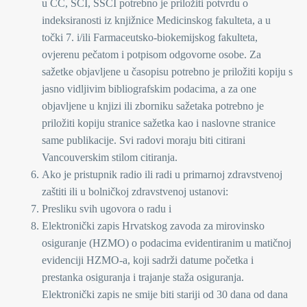
u CC, SCI, SSCI potrebno je priložiti potvrdu o
indeksiranosti iz knjižnice Medicinskog fakulteta, a u
točki 7. i/ili Farmaceutsko-biokemijskog fakulteta,
ovjerenu pečatom i potpisom odgovorne osobe. Za
sažetke objavljene u časopisu potrebno je priložiti kopiju s
jasno vidljivim bibliografskim podacima, a za one
objavljene u knjizi ili zborniku sažetaka potrebno je
priložiti kopiju stranice sažetka kao i naslovne stranice
same publikacije. Svi radovi moraju biti citirani
Vancouverskim stilom citiranja.
Ako je pristupnik radio ili radi u primarnoj zdravstvenoj
zaštiti ili u bolničkoj zdravstvenoj ustanovi:
Presliku svih ugovora o radu i
Elektronički zapis Hrvatskog zavoda za mirovinsko
osiguranje (HZMO) o podacima evidentiranim u matičnoj
evidenciji HZMO-a, koji sadrži datume početka i
prestanka osiguranja i trajanje staža osiguranja.
Elektronički zapis ne smije biti stariji od 30 dana od dana