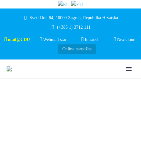
Sveti Duh 64, 10000 Zagreb, Republika Hrvatska
(+385 1) 3712 111
mail@CDU
Webmail stari
Intranet
Nextcloud
Online narudžba
NATJEČAJ