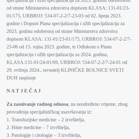
specijalizacija i užih specijalizacija za 2023. godinu odobrenom
od strane Ministarstva zdravstva dopisom KLASA: 131-01/23-
01/175, URBROJ: 534-07-2-2/7-23-03 od 02. lipnja 2023.
godine i Dopuni Plana specijalizacija i užih specijalizacija za
2023. godinu odobrenoj od strane Ministarstva zdravstva
dopisom KLASA: 131-01/23-01/175, URBROJ: 534-07-2-2/7-
23-06 od 15. rujna 2023. godine, te Odlukom o Planu
specijalizacija i užih specijalizacija za 2024. godinu,
KLASA:131-01/24-01/69, URBROJ: 534-07-2-2/7-24-01 od
29. svibnja 2024., ravnatelj KLINIČKE BOLNICE SVETI
DUH raspisuje
N A T J E Č A J
Za zasnivanje radnog odnosa
, na neodređeno vrijeme, zbog
provođenja specijalističkog usavršavanja iz:
1. Transfuzijske medicine – 2 izvršitelja,
2. Hitne medicine – 7 izvršitelja,
3. Patologije i citologije – 3 izvršitelja,