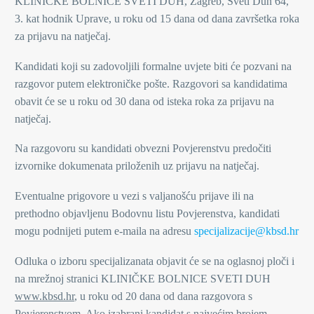
KLINIČKE BOLNICE SVETI DUH, Zagreb, Sveti Duh 64,
3. kat hodnik Uprave, u roku od 15 dana od dana završetka roka
za prijavu na natječaj.
Kandidati koji su zadovoljili formalne uvjete biti će pozvani na
razgovor putem elektroničke pošte. Razgovori sa kandidatima
obavit će se u roku od 30 dana od isteka roka za prijavu na
natječaj.
Na razgovoru su kandidati obvezni Povjerenstvu predočiti
izvornike dokumenata priloženih uz prijavu na natječaj.
Eventualne prigovore u vezi s valjanošću prijave ili na
prethodno objavljenu Bodovnu listu Povjerenstva, kandidati
mogu podnijeti putem e-maila na adresu
specijalizacije@kbsd.hr
Odluka o izboru specijalizanata objavit će se na oglasnoj ploči i
na mrežnoj stranici KLINIČKE BOLNICE SVETI DUH
www.kbsd.hr
, u roku od 20 dana od dana razgovora s
Povjerenstvom. Ako izabrani kandidat s najvećim brojem