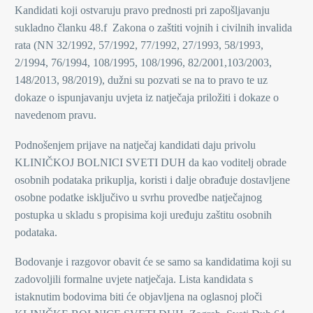
Kandidati koji ostvaruju pravo prednosti pri zapošljavanju
sukladno članku 48.f Zakona o zaštiti vojnih i civilnih invalida
rata (NN 32/1992, 57/1992, 77/1992, 27/1993, 58/1993,
2/1994, 76/1994, 108/1995, 108/1996, 82/2001,103/2003,
148/2013, 98/2019), dužni su pozvati se na to pravo te uz
dokaze o ispunjavanju uvjeta iz natječaja priložiti i dokaze o
navedenom pravu.
Podnošenjem prijave na natječaj kandidati daju privolu
KLINIČKOJ BOLNICI SVETI DUH da kao voditelj obrade
osobnih podataka prikuplja, koristi i dalje obrađuje dostavljene
osobne podatke isključivo u svrhu provedbe natječajnog
postupka u skladu s propisima koji uređuju zaštitu osobnih
podataka.
Bodovanje i razgovor obavit će se samo sa kandidatima koji su
zadovoljili formalne uvjete natječaja. Lista kandidata s
istaknutim bodovima biti će objavljena na oglasnoj ploči