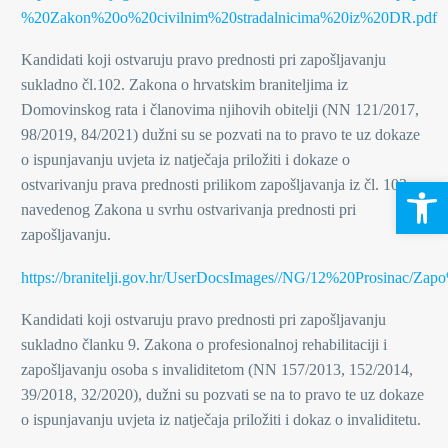
%20Zakon%20o%20civilnim%20stradalnicima%20iz%20DR.pdf
Kandidati koji ostvaruju pravo prednosti pri zapošljavanju
sukladno čl.102. Zakona o hrvatskim braniteljima iz
Domovinskog rata i članovima njihovih obitelji (NN 121/2017,
98/2019, 84/2021) dužni su se pozvati na to pravo te uz dokaze
o ispunjavanju uvjeta iz natječaja priložiti i dokaze o
Open 
ostvarivanju prava prednosti prilikom zapošljavanja iz čl. 103.
navedenog Zakona u svrhu ostvarivanja prednosti pri
zapošljavanju.
https://branitelji.gov.hr/UserDocsImages//NG/12%20P
Kandidati koji ostvaruju pravo prednosti pri zapošljavanju
sukladno članku 9. Zakona o profesionalnoj rehabilitaciji i
zapošljavanju osoba s invaliditetom (NN 157/2013, 152/2014,
39/2018, 32/2020), dužni su pozvati se na to pravo te uz dokaze
o ispunjavanju uvjeta iz natječaja priložiti i dokaz o invaliditetu.