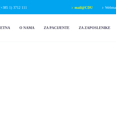
(+385 1) 3712 111
mail@CDU
Webmail
ČETNA
O NAMA
ZA PACIJENTE
ZA ZAPOSLENIKE
NATJEČAJ