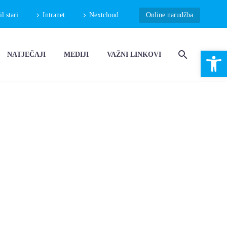
 stari
Intranet
Nextcloud
Online narudžba
Open 
NATJEČAJI
MEDIJI
VAŽNI LINKOVI