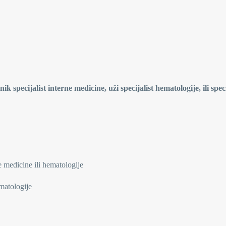
k specijalist interne medicine, uži specijalist hematologije, ili speci
e medicine ili hematologije
matologije