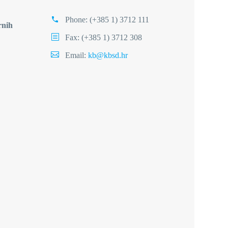
Phone:
(+385 1) 3712 111
rnih
Fax: (+385 1) 3712 308
Email:
kb@kbsd.hr