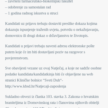
– završeni farmaceutsko-biokemijski fakultet
– odobrenje za samostalan rad
– 1 godina radnog iskustva u struci
Kandidati uz prijavu trebaju dostaviti preslike dokaza kojima
dokazuju ispunjenje traženih uvjeta, potvrdu o nekažnjavanju,
domovnicu ili drugi dokaz o državljanstvu te životopis.
Kandidati u prijavi trebaju navesti adresu elektronske pošte
putem koje će im biti dostavljani poziv na razgovor s
povjerenstvom.
Sve obavijesti vezane uz ovaj Natječaj, a koje ne sadrže osobne
podatke kandidata/kandidatkinja biti će objavljene na web
stranici Kliničke bolnice “Sveti Duh“-
http://www.kbsd.hr/Natjecaji-zaposlenja
Sukladno obvezi iz članka 103. stavka 3. Zakona o hrvatskim
braniteljima iz Domovinskog rata i članovima njihovih obitelji