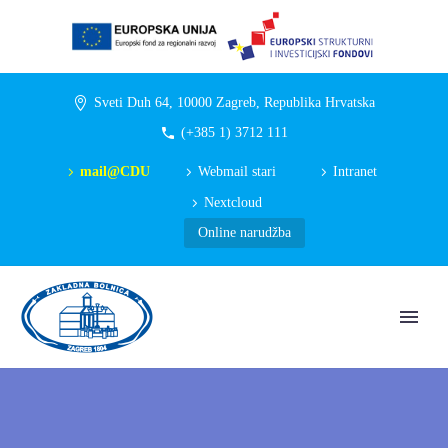
Sveti Duh 64, 10000 Zagreb, Republika Hrvatska
(+385 1) 3712 111
mail@CDU
Webmail stari
Intranet
Nextcloud
Online narudžba