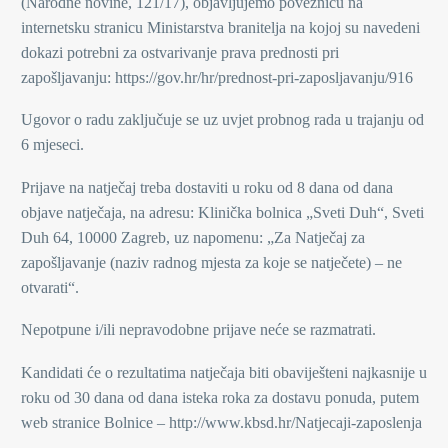
(Narodne novine, 121/17), objavljujemo poveznicu na
internetsku stranicu Ministarstva branitelja na kojoj su navedeni
dokazi potrebni za ostvarivanje prava prednosti pri
zapošljavanju: https://gov.hr/hr/prednost-pri-zaposljavanju/916
Ugovor o radu zaključuje se uz uvjet probnog rada u trajanju od
6 mjeseci.
Prijave na natječaj treba dostaviti u roku od 8 dana od dana
objave natječaja, na adresu: Klinička bolnica „Sveti Duh“, Sveti
Duh 64, 10000 Zagreb, uz napomenu: „Za Natječaj za
zapošljavanje (naziv radnog mjesta za koje se natječete) – ne
otvarati“.
Nepotpune i/ili nepravodobne prijave neće se razmatrati.
Kandidati će o rezultatima natječaja biti obaviješteni najkasnije u
roku od 30 dana od dana isteka roka za dostavu ponuda, putem
web stranice Bolnice – http://www.kbsd.hr/Natjecaji-zaposlenja