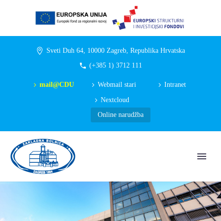
Sveti Duh 64, 10000 Zagreb, Republika Hrvatska
(+385 1) 3712 111
mail@CDU
Webmail stari
Intranet
Nextcloud
Online narudžba