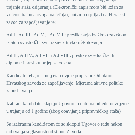
trajanje staža osiguranja (Elektronički zapis mora biti izdan za
vrijeme trajanja ovoga natječaja), potvrdu o prijavi na Hrvatski
zavod za zapošljavanje te:
Ad I., Ad III., Ad V., i Ad VII.: preslike svjedodžbe o završnom
ispitu i svjedodžbi svih razreda tijekom školovanja
Ad II., Ad IV., Ad VI. i Ad VIII.: preslike svjedodžbe ili
diplome i presliku prijepisa ocjena.
Kandidati trebaju ispunjavati uvjete propisane Odlukom
Hrvatskog zavoda za zapošljavanje, Mjerama aktivne politike
zapošljavanja.
Izabrani kandidati sklapaju Ugovore o radu na određeno vrijeme
u trajanju od 1 godine (zbog obavljanja pripravničkog staža).
Sa izabranim kandidatom će se sklopiti Ugovor o radu nakon
dobivanja suglasnosti od strane Zavoda