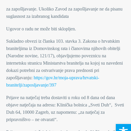
za zapošljavanje. Ukoliko Zavod za zapošljavanje ne da pisanu
suglasnost za izabranog kandidata
Ugovor o radu ne može biti sklopljen.
Sukladno obvezi iz članka 103. stavka 3. Zakona o hrvatskim
braniteljima iz Domovinskog rata i članovima njihovih obitelji
(Narodne novine, 121/17), objavljujemo poveznicu na
internetsku stranicu Ministarstva branitelja na kojoj su navedeni
dokazi potrebni za ostvarivanje prava prednosti pri
zapošljavanju:
https://gov.hr/moja-uprava/hrvatski-
branitelji/zaposljavanje/397
Prijave na natječaj treba dostaviti u roku od 8 dana od dana
objave natječaja na adresu: Klinička bolnica „Sveti Duh“, Sveti
Duh 64, 10000 Zagreb, uz napomenu: „za natječaj za
pripravništvo – ne otvarati“.
Open 