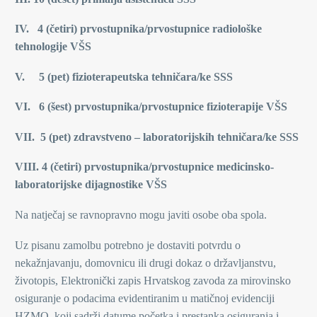
IV. 4 (četiri) prvostupnika/prvostupnice radiološke
tehnologije VŠS
V. 5 (pet) fizioterapeutska tehničara/ke SSS
VI. 6 (šest) prvostupnika/prvostupnice fizioterapije VŠS
VII. 5 (pet) zdravstveno – laboratorijskih tehničara/ke SSS
VIII. 4 (četiri) prvostupnika/prvostupnice medicinsko-
laboratorijske dijagnostike VŠS
Na natječaj se ravnopravno mogu javiti osobe oba spola.
Uz pisanu zamolbu potrebno je dostaviti potvrdu o
nekažnjavanju, domovnicu ili drugi dokaz o državljanstvu,
životopis, Elektronički zapis Hrvatskog zavoda za mirovinsko
osiguranje o podacima evidentiranim u matičnoj evidenciji
HZMO, koji sadrži datume početka i prestanka osiguranja i