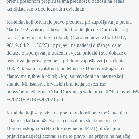
prema posebnom propisu te ima prednost u odnosu na ostale
kandidate samo pod jednakim uvjetima:
Kandidat koji ostvaruje pravo prednosti pri zapošljavanju prema
članku 102. Zakona o hrvatskim braniteljima iz Domovinskog
rata i članovima njihovih obitelji (Narodne novine br. 121/17,
98/19, 84/21, 156/23) uz prijavu na natječaj dužan je, osim
dokaza o ispunjavanju traženih uvjeta, priložiti i sve dokaze o
ostvarivanju prava prednosti prilikom zapošljavanja iz članka
103. Zakona o hrvatskim braniteljima iz Domovinskog rata i
članovima njihovih obitelji, koji su navedeni na internetskoj
stranici Ministarstva hrvatskih branitelja poveznica:
https://branitelji.gov.hr/UserDocsImages//dokumenti/Nikola/
%20ZOHBDR%202021.pdf
Kandidat koji se poziva na pravo prednosti pri zapošljavanju u
skladu s člankom 48. Zakona o civilnim stradalnicima iz
Domovinskog rata (Narodne novine br. 84/21), dužan je u
prijavi na natječaj pozvati se na to pravo i uz prijavu na natječaj