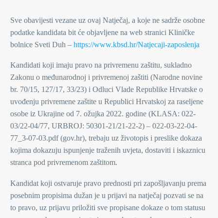
Sve obavijesti vezane uz ovaj Natječaj, a koje ne sadrže osobne
podatke kandidata bit će objavljene na web stranici Kliničke
bolnice Sveti Duh –
https://www.kbsd.hr/Natjecaji-zaposlenja
Kandidati koji imaju pravo na privremenu zaštitu, sukladno
Zakonu o međunarodnoj i privremenoj zaštiti (Narodne novine
br. 70/15, 127/17, 33/23) i Odluci Vlade Republike Hrvatske o
uvođenju privremene zaštite u Republici Hrvatskoj za raseljene
osobe iz Ukrajine od 7. ožujka 2022. godine (KLASA: 022-
03/22-04/77, URBROJ: 50301-21/21-22-2) – 022-03-22-04-
77_3-07-03.pdf (gov.hr), trebaju uz životopis i preslike dokaza
kojima dokazuju ispunjenje traženih uvjeta, dostaviti i iskaznicu
stranca pod privremenom zaštitom.
Kandidat koji ostvaruje pravo prednosti pri zapošljavanju prema
posebnim propisima dužan je u prijavi na natječaj pozvati se na
to pravo, uz prijavu priložiti sve propisane dokaze o tom statusu