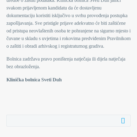
uredbe o zaštiti podataka. Klinička bolnica Sveti Duh jamči
svakom prijavljenom kandidatu da će dostavljenu
dokumentaciju koristiti isključivo u svrhu provođenja postupka
zapošljavanja. Sve pristigle prijave adekvatno će biti zaštićene
od pristupa neovlaštenih osoba te pohranjene na sigurno mjesto i
čuvane u skladu s uvjetima i rokovima predviđenim Pravilnikom
o zaštiti i obradi arhivskog i registraturnog gradiva.
Bolnica zadržava pravo poništenja natječaja ili dijela natječaja
bez obrazloženja.
Klinička bolnica Sveti Duh