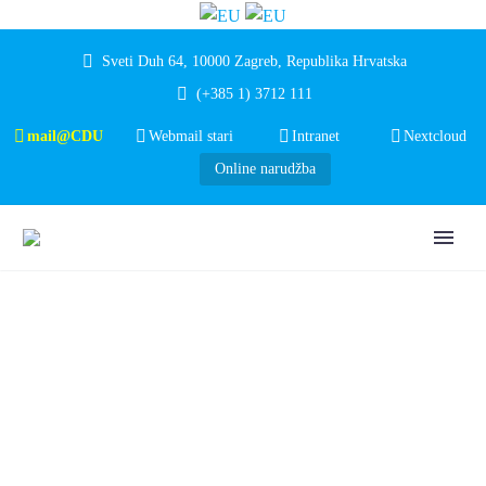
Sveti Duh 64, 10000 Zagreb, Republika Hrvatska
(+385 1) 3712 111
mail@CDU
Webmail stari
Intranet
Nextcloud
Online narudžba
NATJEČAJ