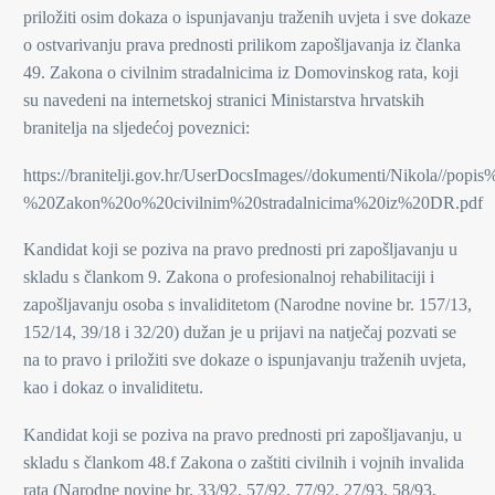
priložiti osim dokaza o ispunjavanju traženih uvjeta i sve dokaze
o ostvarivanju prava prednosti prilikom zapošljavanja iz članka
49. Zakona o civilnim stradalnicima iz Domovinskog rata, koji
su navedeni na internetskoj stranici Ministarstva hrvatskih
branitelja na sljedećoj poveznici:
https://branitelji.gov.hr/UserDocsImages//dokumenti/Nikola/
%20Zakon%20o%20civilnim%20stradalnicima%20iz%20DR.pdf
Kandidat koji se poziva na pravo prednosti pri zapošljavanju u
skladu s člankom 9. Zakona o profesionalnoj rehabilitaciji i
zapošljavanju osoba s invaliditetom (Narodne novine br. 157/13,
152/14, 39/18 i 32/20) dužan je u prijavi na natječaj pozvati se
na to pravo i priložiti sve dokaze o ispunjavanju traženih uvjeta,
kao i dokaz o invaliditetu.
Kandidat koji se poziva na pravo prednosti pri zapošljavanju, u
skladu s člankom 48.f Zakona o zaštiti civilnih i vojnih invalida
rata (Narodne novine br. 33/92, 57/92, 77/92, 27/93, 58/93,