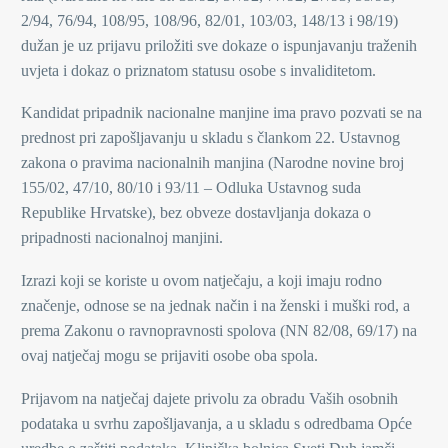
2/94, 76/94, 108/95, 108/96, 82/01, 103/03, 148/13 i 98/19)
dužan je uz prijavu priložiti sve dokaze o ispunjavanju traženih
uvjeta i dokaz o priznatom statusu osobe s invaliditetom.
Kandidat pripadnik nacionalne manjine ima pravo pozvati se na
prednost pri zapošljavanju u skladu s člankom 22. Ustavnog
zakona o pravima nacionalnih manjina (Narodne novine broj
155/02, 47/10, 80/10 i 93/11 – Odluka Ustavnog suda
Republike Hrvatske), bez obveze dostavljanja dokaza o
pripadnosti nacionalnoj manjini.
Izrazi koji se koriste u ovom natječaju, a koji imaju rodno
značenje, odnose se na jednak način i na ženski i muški rod, a
prema Zakonu o ravnopravnosti spolova (NN 82/08, 69/17) na
ovaj natječaj mogu se prijaviti osobe oba spola.
Prijavom na natječaj dajete privolu za obradu Vaših osobnih
podataka u svrhu zapošljavanja, a u skladu s odredbama Opće