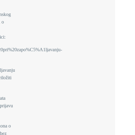
inskog
a o
ci:
i%20pri%20zapo%C5%A1ljavanju-
ljavanju
iložiti
ata
prijavu
kona o
 bez