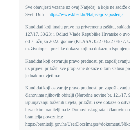
Sve obavijesti vezane uz ovaj Natječaj, a koje ne sadrže 
Sveti Duh –
https://www.kbsd.hr/Natjecaji-zaposlenja
Kandidati koji imaju pravo na privremenu zaštitu, sukla
127/17, 33/23) i Odluci Vlade Republike Hrvatske o uvođ
od 7. ožujka 2022. godine (KLASA: 022-03/22-04/77, U
uz životopis i preslike dokaza kojima dokazuju ispunjenje
Kandidat koji ostvaruje pravo prednosti pri zapošljavanju
uz prijavu priložiti sve propisane dokaze o tom statusu
jednakim uvjetima:
Kandidat koji ostvaruje pravo prednosti pri zapošljavan
članovima njihovih obitelji (Narodne novine br. 121/17, 
ispunjavanju traženih uvjeta, priložiti i sve dokaze o os
hrvatskim braniteljima iz Domovinskog rata i članovima nji
branitelja poveznica:
https://branitelji.gov.hr/UserDocsImages//dokument