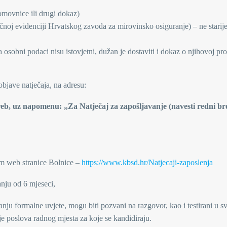
omovnice ili drugi dokaz)
čnoj evidenciji Hrvatskog zavoda za mirovinsko osiguranje) – ne starij
osobni podaci nisu istovjetni, dužan je dostaviti i dokaz o njihovoj pr
bjave natječaja, na adresu:
eb, uz napomenu: „Za Natječaj za zapošljavanje (navesti redni bro
tem web stranice Bolnice –
https://www.kbsd.hr/Natjecaji-zaposlenja
anju od 6 mjeseci,
anju formalne uvjete, mogu biti pozvani na razgovor, kao i testirani u s
nje poslova radnog mjesta za koje se kandidiraju.