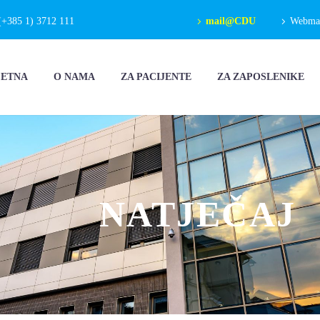
(+385 1) 3712 111
mail@CDU
Webmail
ČETNA
O NAMA
ZA PACIJENTE
ZA ZAPOSLENIKE
NATJEČAJ