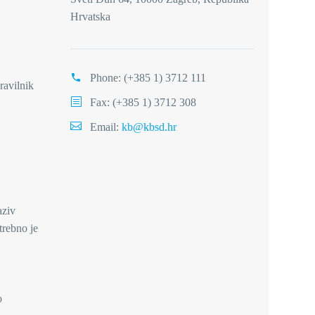
Hrvatska
Phone:
(+385 1) 3712 111
avilnik
Fax: (+385 1) 3712 308
Email:
kb@kbsd.hr
aziv
trebno je
o