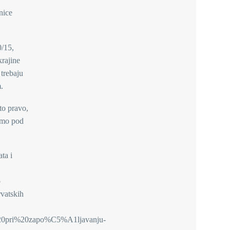
nice
0/15,
krajine
trebaju
.
to pravo,
samo pod
ta i
o
rvatskih
i%20pri%20zapo%C5%A1ljavanju-