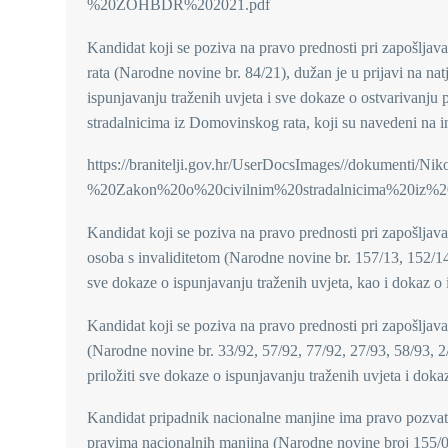
%20ZOHBDR%202021.pdf
Kandidat koji se poziva na pravo prednosti pri zapošlja
rata (Narodne novine br. 84/21), dužan je u prijavi na natj
ispunjavanju traženih uvjeta i sve dokaze o ostvarivanju 
stradalnicima iz Domovinskog rata, koji su navedeni na int
https://branitelji.gov.hr/UserDocsImages//dokument
%20Zakon%20o%20civilnim%20stradalnicima%20iz%
Kandidat koji se poziva na pravo prednosti pri zapošljava
osoba s invaliditetom (Narodne novine br. 157/13, 152/14, 
sve dokaze o ispunjavanju traženih uvjeta, kao i dokaz o i
Kandidat koji se poziva na pravo prednosti pri zapošljavan
(Narodne novine br. 33/92, 57/92, 77/92, 27/93, 58/93, 2
priložiti sve dokaze o ispunjavanju traženih uvjeta i doka
Kandidat pripadnik nacionalne manjine ima pravo pozvati
pravima nacionalnih manjina (Narodne novine broj 155/0