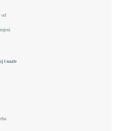
e od
omjeni
j i naziv
vrhu