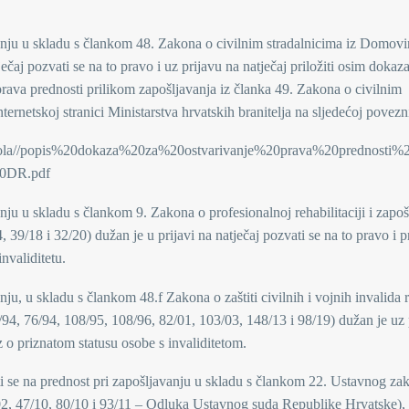
vanju u skladu s člankom 48. Zakona o civilnim stradalnicima iz Domov
ečaj pozvati se na to pravo i uz prijavu na natječaj priložiti osim dokaz
prava prednosti prilikom zapošljavanja iz članka 49. Zakona o civilnim
ernetskoj stranici Ministarstva hrvatskih branitelja na sljedećoj povezni
i/Nikola//popis%20dokaza%20za%20ostvarivanje%20prava%20prednost
20DR.pdf
nju u skladu s člankom 9. Zakona o profesionalnoj rehabilitaciji i zapoš
39/18 i 32/20) dužan je u prijavi na natječaj pozvati se na to pravo i pr
nvaliditetu.
ju, u skladu s člankom 48.f Zakona o zaštiti civilnih i vojnih invalida r
/94, 76/94, 108/95, 108/96, 82/01, 103/03, 148/13 i 98/19) dužan je uz 
z o priznatom statusu osobe s invaliditetom.
 se na prednost pri zapošljavanju u skladu s člankom 22. Ustavnog za
2, 47/10, 80/10 i 93/11 – Odluka Ustavnog suda Republike Hrvatske),