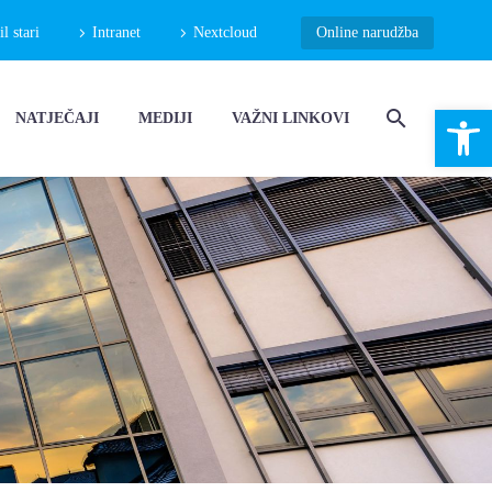
 stari
Intranet
Nextcloud
Online narudžba
Open 
NATJEČAJI
MEDIJI
VAŽNI LINKOVI