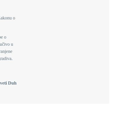
 Zakonu o
be o
jučivo u
ranjene
gradiva.
Sveti Duh