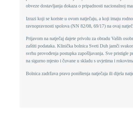
obveze dostavljanja dokaza o pripadnosti nacionalnoj man
Izrazi koji se koriste u ovom natječaju, a koji imaju rod
ravnopravnosti spolova (NN 82/08, 69/17) na ovaj natječa
Prijavom na natječaj dajete privolu za obradu Vaših oso
zaštiti podataka. Klinička bolnica Sveti Duh jamči svakom
svrhu provođenja postupka zapošljavanja. Sve pristigle pr
na sigurno mjesto i čuvane u skladu s uvjetima i rokovima
Bolnica zadržava pravo poništenja natječaja ili dijela nat