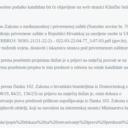
osobne podatke kandidata bit će objavljene na web stranici Kliničke bol
dno Zakonu o međunarodnoj i privremenoj zaštiti (Narodne novine br. 7
enju privremene zaštite u Republici Hrvatskoj za raseljene osobe iz U
RBROJ: 50301-21/21-22-2) – 022-03-22-04-77_3-07-03.pdf (gov.hr), 
 traženih uvjeta, dostaviti i iskaznicu stranca pod privremenom zaštitom
 prema posebnim propisima dužan je u prijavi na natječaj pozvati se na 
 prema posebnom propisu te ima prednost u odnosu na ostale kandidate 
ju prema članku 102. Zakona o hrvatskim braniteljima iz Domovinskog ra
98/19, 84/21, 156/23) uz prijavu na natječaj dužan je, osim dokaza o
tvarivanju prava prednosti prilikom zapošljavanja iz članka 103. Zakona 
hovih obitelji, koji su navedeni na internetskoj stranici Ministarstva h
i/Nikola//popis%20dokaza%20za%20ostvarivanje%20prava%20prednost