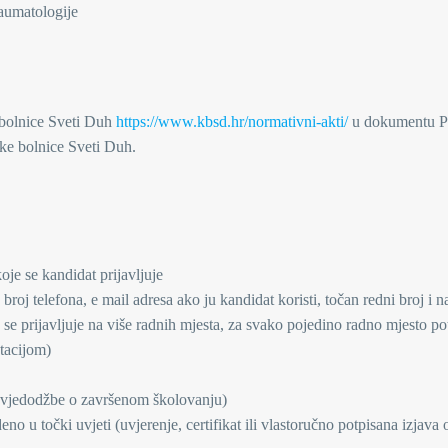
traumatologije
 bolnice Sveti Duh
https://www.kbsd.hr/normativni-akti/
u dokumentu Pr
čke bolnice Sveti Duh.
oje se kandidat prijavljuje
broj telefona, e mail adresa ako ju kandidat koristi, točan redni broj i n
o se prijavljuje na više radnih mjesta, za svako pojedino radno mjesto po
tacijom)
/svjedodžbe o završenom školovanju)
o u točki uvjeti (uvjerenje, certifikat ili vlastoručno potpisana izjava 