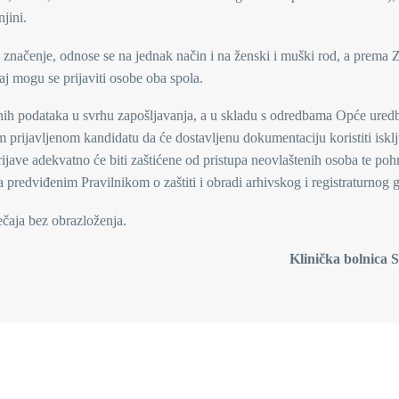
jini.
no značenje, odnose se na jednak način i na ženski i muški rod, a prema
j mogu se prijaviti osobe oba spola.
bnih podataka u svrhu zapošljavanja, a u skladu s odredbama Opće ured
 prijavljenom kandidatu da će dostavljenu dokumentaciju koristiti iskl
ijave adekvatno će biti zaštićene od pristupa neovlaštenih osoba te poh
 predviđenim Pravilnikom o zaštiti i obradi arhivskog i registraturnog 
ječaja bez obrazloženja.
Klinička bolnica 