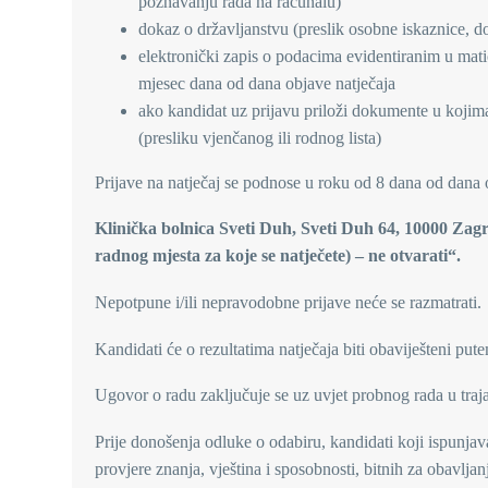
poznavanju rada na računalu)
dokaz o državljanstvu (preslik osobne iskaznice, d
elektronički zapis o podacima evidentiranim u mati
mjesec dana od dana objave natječaja
ako kandidat uz prijavu priloži dokumente u kojima 
(presliku vjenčanog ili rodnog lista)
Prijave na natječaj se podnose u roku od 8 dana od dana o
Klinička bolnica Sveti Duh, Sveti Duh 64, 10000 Zagr
radnog mjesta za koje se natječete) – ne otvarati“.
Nepotpune i/ili nepravodobne prijave neće se razmatrati.
Kandidati će o rezultatima natječaja biti obaviješteni pu
Ugovor o radu zaključuje se uz uvjet probnog rada u traj
Prije donošenja odluke o odabiru, kandidati koji ispunjav
provjere znanja, vještina i sposobnosti, bitnih za obavlja