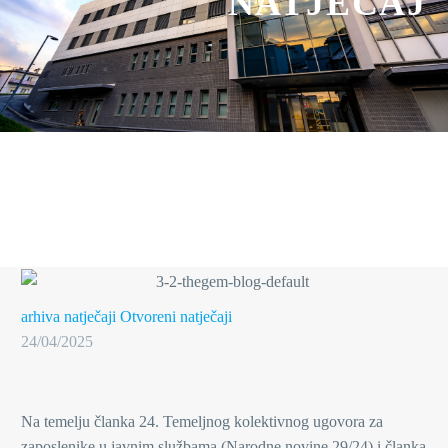
NATJEČAJ
arhiva natječaji
Otvoreni natječaji
24/04/2025
Na temelju članka 24. Temeljnog kolektivnog ugovora za
zaposlenike u javnim službama (Narodne novine 29/24) i članka