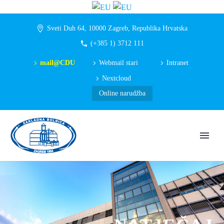
Sveti Duh 64, 10000 Zagreb, Republika Hrvatska
(+385 1) 3712 111
mail@CDU
Webmail stari
Intranet
Nextcloud
Online narudžba