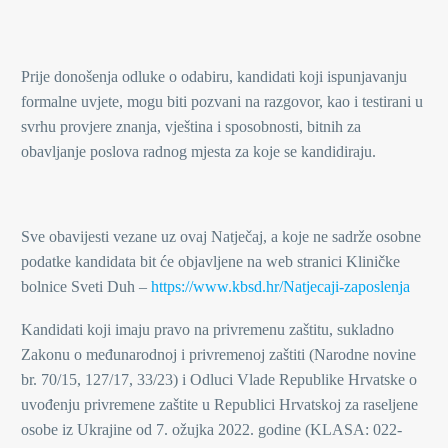
Prije donošenja odluke o odabiru, kandidati koji ispunjavanju
formalne uvjete, mogu biti pozvani na razgovor, kao i testirani u
svrhu provjere znanja, vještina i sposobnosti, bitnih za
obavljanje poslova radnog mjesta za koje se kandidiraju.
Sve obavijesti vezane uz ovaj Natječaj, a koje ne sadrže osobne
podatke kandidata bit će objavljene na web stranici Kliničke
bolnice Sveti Duh –
https://www.kbsd.hr/Natjecaji-zaposlenja
Kandidati koji imaju pravo na privremenu zaštitu, sukladno
Zakonu o međunarodnoj i privremenoj zaštiti (Narodne novine
br. 70/15, 127/17, 33/23) i Odluci Vlade Republike Hrvatske o
uvođenju privremene zaštite u Republici Hrvatskoj za raseljene
osobe iz Ukrajine od 7. ožujka 2022. godine (KLASA: 022-