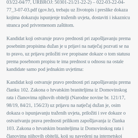
03/22-04/77, URBROJ: 50301-21/21-22-2) – 022-03-22-04-
77_3-07-03.pdf (gov.hr), trebaju uz životopis i preslike dokaza
kojima dokazuju ispunjenje traženih uvjeta, dostaviti i iskaznicu
stranca pod privremenom zaštitom.
Kandidat koji ostvaruje pravo prednosti pri zapošljavanju prema
posebnim propisima dužan je u prijavi na natječaj pozvati se na
to pravo, uz prijavu priložiti sve propisane dokaze o tom statusu
prema posebnom propisu te ima prednost u odnosu na ostale
kandidate samo pod jednakim uvjetima:
Kandidat koji ostvaruje pravo prednosti pri zapošljavanju prema
članku 102. Zakona o hrvatskim braniteljima iz Domovinskog
rata i članovima njihovih obitelji (Narodne novine br. 121/17,
98/19, 84/21, 156/23) uz prijavu na natječaj dužan je, osim
dokaza o ispunjavanju traženih uvjeta, priložiti i sve dokaze o
ostvarivanju prava prednosti prilikom zapošljavanja iz članka
103. Zakona o hrvatskim braniteljima iz Domovinskog rata i
članovima njihovih obitelji, koji su navedeni na internetskoj