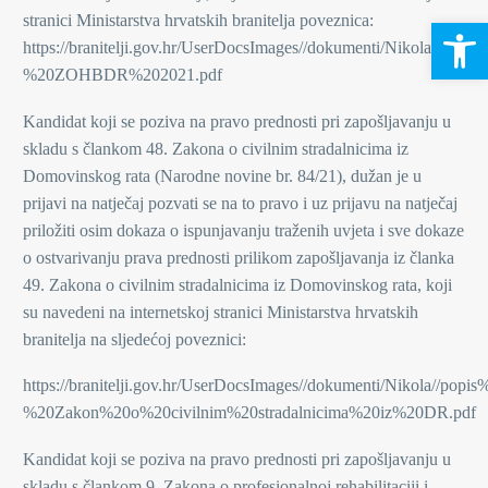
stranici Ministarstva hrvatskih branitelja poveznica:
Open 
https://branitelji.gov.hr/UserDocsImages//dokumenti/Nikola/
%20ZOHBDR%202021.pdf
Kandidat koji se poziva na pravo prednosti pri zapošljavanju u
skladu s člankom 48. Zakona o civilnim stradalnicima iz
Domovinskog rata (Narodne novine br. 84/21), dužan je u
prijavi na natječaj pozvati se na to pravo i uz prijavu na natječaj
priložiti osim dokaza o ispunjavanju traženih uvjeta i sve dokaze
o ostvarivanju prava prednosti prilikom zapošljavanja iz članka
49. Zakona o civilnim stradalnicima iz Domovinskog rata, koji
su navedeni na internetskoj stranici Ministarstva hrvatskih
branitelja na sljedećoj poveznici:
https://branitelji.gov.hr/UserDocsImages//dokumenti/Nikola/
%20Zakon%20o%20civilnim%20stradalnicima%20iz%20DR.pdf
Kandidat koji se poziva na pravo prednosti pri zapošljavanju u
skladu s člankom 9. Zakona o profesionalnoj rehabilitaciji i