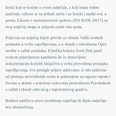
Izrazi koji se koriste u ovom natječaju, a koji imaju rodno
značenje, odnose se na jednak način i na ženski i muški rod, a
prema Zakonu o ravnopravnosti spolova (NN 82/08, 69/17) na
ovaj natječaj mogu se prijaviti osobe oba spola.
Prijavom na natječaj dajete privolu za obradu Vaših osobnih
podataka u svrhu zapošljavanja, a u skladu s odredbama Opće
uredbe o zaštiti podataka. Klinička bolnica Sveti Duh jamči
svakom prijavljenom kandidatu da će dostavljenu
dokumentaciju koristiti isključivo u svrhu provođenja postupka
zapošljavanja. Sve pristigle prijave adekvatno će biti zaštićene
od pristupa neovlaštenih osoba te pohranjene na sigurno mjesto i
čuvane u skladu s uvjetima i rokovima predviđenim Pravilnikom
o zaštiti i obradi arhivskog i registraturnog gradiva.
Bolnica zadržava pravo poništenja natječaja ili dijela natječaja
bez obrazloženja.