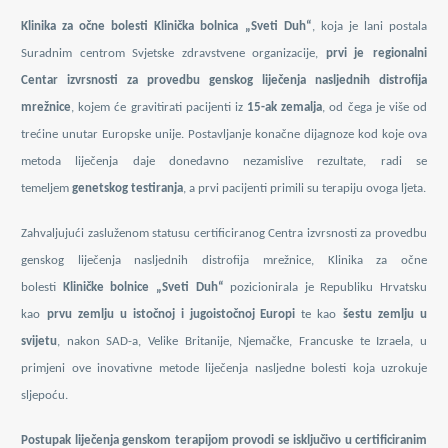
Klinika za očne bolesti Klinička bolnica „Sveti Duh“
, koja je lani postala
Suradnim centrom Svjetske zdravstvene organizacije,
prvi je
regionalni
Centar izvrsnosti za provedbu genskog liječenja nasljednih distrofija
mrežnice
, kojem će gravitirati pacijenti iz
15-ak zemalja
, od čega je više od
trećine unutar Europske unije. Postavljanje
konačne dijagnoze kod koje ova
metoda liječenja daje donedavno nezamislive rezultate, radi se
temeljem
genetskog testiranja
, a prvi pacijenti primili su terapiju ovoga ljeta.
Zahvaljujući zasluženom statusu certificiranog Centra izvrsnosti za provedbu
genskog liječenja nasljednih distrofija mrežnice, Klinika za očne
bolesti
Kliničke bolnice „Sveti Duh“
pozicionirala je Republiku Hrvatsku
kao
prvu zemlju u istočnoj i jugoistočnoj Europi
te kao
šestu zemlju u
svijetu
, nakon SAD-a, Velike Britanije, Njemačke, Francuske te Izraela, u
primjeni ove inovativne metode liječenja nasljedne bolesti koja uzrokuje
sljepoću.
Postupak liječenja genskom terapijom provodi se isključivo u certificiranim