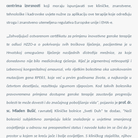
centrima izvrsnosti
koji moraju ispunjavati sve kliničke, znanstvene,
tehnološke i kadrovske uvjete nužne za aplikaciju ove terapije koje određuju
stroga i znanstveno utemeljena regulativa Europske unije i EMA-e.
„
Zahvaljujući ostvarenom certifikatu za primjenu inovativne genske terapije
te odluci HZZO-a o pokrivanju svih troškova liječenja, pacijentima je u
Hrvatskoj omogućeno liječenje nasljednih distrofija mrežnice, za koje
donedavno nije bilo medicinskog rješenja. Riječ je pigmentnoj retinopatiji i
Leberovoj kongenitalnoj amaurozi, vrlo rijetkim bolestima oka uzrokovanim
mutacijom gena RPE65, koje već u prvim godinama života, a najkasnije u
četvrtom desetljeću, rezultiraju sigurnom sljepoćom. Kod takvih bolesnika
pravovremena primjena dostupne genske terapije zaustavlja progresiju
bolesti te može dovesti i do značajnog poboljšanja vida“
, pojasnio je
prof. dr.
sc. Mlade
n Bušić
, ravnatelj Kliničke bolnice „Sveti Duh“ te dodao, “
Naši
bolesnici subjektivno zamjećuju lakše snalaženje u uvjetima smanjenog
osvjetljenja u odnosu na preoperativni status i navode kako im se čini da je
prostor u kojem se kreću jače i bolje osvijetljen. S kliničkog stajališta, njihov