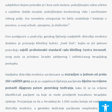
subjektivni dojam potvrđen je i kroz naše testove, poboljšanjem vidne oštrine
u uvjetima slabije rasvjete, poboljšanjem kontrastnog vida i proširenjem
vidnog polja. Sve navedeno omogućuje im lakše snalaženje i kretanje u
“
prostoru, a ovaj učinak, vjerujemo, je doživotan
.
Ovo postignuće u području genskog liječenja nasljednih distrofija mrežnice
dodatno je priznanje Kliničkoj bolnici „Sveti Duh“, kojim se još jednom
potvrđuju
najviši profesionalni standardi rada kliničkog Centra izvrsnosti
,
ovog puta za primjenu izrazito zahtjevnog i sofisticiranog terapijskog
postupka.
Nasljedne distrofije mrežnice uzrokovane su
mutacijom u jednom od preko
260 različitih gena
pa je za uspješnost liječenja pacijenata
ključno na vrijeme
postaviti dijagno
zu putem
genetskog testiranja,
kako bi se na vrijeme
identificirali pacijenti na koje se može primijeniti inovativno terapijsko
Open 
rješenje. Procjenjuje se da u Hrvatskoj do 1.000 osoba boluje od nasljednih
distrofija mrežnice, a genetsko testiranje pacijenata neophodno je za