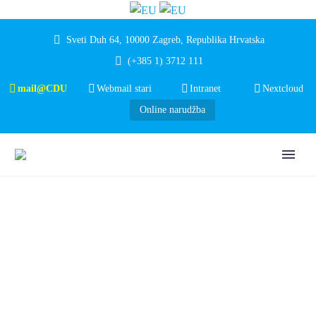
Sveti Duh 64, 10000 Zagreb, Republika Hrvatska
(+385 1) 3712 111
mail@CDU
Webmail stari
Intranet
Nextcloud
Online narudžba