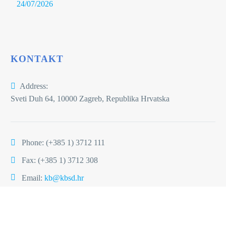
demonstracija ultrazvučnog pregleda
24/07/2026
Najsuvremeniji uređaj za standardiziranu
KONTAKT
ehografiju (ABSolu A/B/S/UBM
Ultrasound Platform, Quantel Medical,
Address:
France)
Sveti Duh 64, 10000 Zagreb, Republika Hrvatska
Atlas ultrazvuka – ultrazvučni prikaz
Phone:
(+385 1) 3712 111
patoloških stanja oka i orbite /
Fax: (+385 1) 3712 308
Kuzmanović Elabjer, Biljana; Bušić,
Mladen; Bosnar, Damir (ur.). Osijek –
Email:
kb@kbsd.hr
Zagreb: Cerovski d.o.o., 2013 (Atlas)