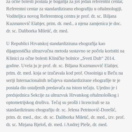
za očne bolesti postala je bogatija za još jedan referentni centar,
Referentni centar za standardiziranu ehografiju u oftalmologiji.
Voditeljica novog Referentnog centra je prof. dr. sc. Biljana
Kuzmanović Elabjer, prim. dr. med., a njena zamjenica je doc.
dr. sc. Daliborka Miletić, dr. med.
U Republici Hrvatskoj standardizirana ehografija kao
dijagnostička ultrazvučna metoda sustavno se počela koristiti na
Klinici za očne bolesti Kliničke bolnice „Sveti Duh“ 2014.
godine. Uvela ju je prof. dr. sc. Biljana Kuzmanović Elabjer,
prim. dr. med. koja se izučavala kod prof. Ossoiniga u Beču na
seriji Internacionalnih tečajeva standardizirane ehografije te je
postala dio ustaljenih predavača na istom tečaju. Ujedno je i
predsjednica Sekcije za ultrazvuk Hrvatskog oftalmološkog i
optometrijskog društva. Tečaj su prošli i licencirali se za
standardiziranu ehografiju dr. sc. Jelena Petrinović-Dorešić,
prim. dr. med., doc. dr. sc. Daliborka Miletić, dr. med., izv. prof.
dr. sc. Mirjana Bjeloš, dr. med. i Andrej Pleše, dr. med.