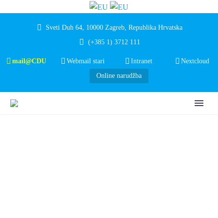
Sveti Duh 64, 10000 Zagreb, Republika Hrvatska
(+385 1) 3712 111
mail@CDU
Webmail stari
Intranet
Nextcloud
Online narudžba
KLINICI ZA OČNE
BOLESTI