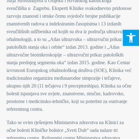
Jurja Strossmayera u Osijeku i Hrvatskog katoličkoga
sveučilišta u Zagrebu. Eksperti Klinike svakodnevno pridonose
razvoju znanosti i struke čemu svjedoče brojne publikacije
znanstvenih radova u indeksiranim časopisima i 13 izdanih
Open 
sveučilišnih udžbenika od kojih su dva iz područja ultrazvuka u
oftalmologiji, a to su „Atlas ultrazvuka – ultrazvučni prikaz
patoloških stanja oka i orbite“ izdan 2013. godine i „Atlas
ultrazvučne biomikroskopije – ultrazvučni prikaz patoloških
stanja prednjeg segmenta oka“ izdan 2015. godine. Kao Centar
izvrsnosti Europskog oftalmološkog društva (SOE), Klinika već
tradicionalno organizira međunarodne simpozije i tečajeve,
ukupno njih 20 (11 tečajeva i 9 preceptorshipa). Klinika za očne
bolesti ispunjava sve uvjete, znanstvene, stručne, kadrovske,
prostorne i medicinsko-tehničke, koji su potrebni za osnivanje
referentnog centra.
Tako se ovim rješenjem Ministarstva zdravstva na Klinici za
očne bolesti Kliničke bolnice „Sveti Duh“ sada nalaze tri
referentna centra, Referentni centar Ministarstva zdravstva