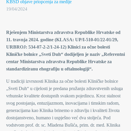
KBSD objave
priopcenja za medije
19/04/2024
Rješenjem Ministarstva zdravstva Republike Hrvatske od
11
.
travnja
202
4
. godine (KLASA: UP/I-
510-01/22-01/29
,
URBROJ: 534-07-2-
2/1-24-12
) Klinici za očne bolesti
Kliničke bolnice „Sveti Duh“ dodijeljen
je
naziv „
Referentni
centar Ministarstva zdravstva Republike Hrvatske za
standardiziranu ehografiju u oftalmologiji
“.
U tradiciji izvrsnosti Klinika za očne bolesti Kliničke bolnice
„Sveti Duh“ u cijelosti je predana pružanju zdravstvenih usluga
vrhunske kvalitete dostupnih svakom pojedincu. Kroz stalnost
svog postojanja, entuzijazmom, inovacijama i timskim radom,
generacijama kao Klinika brinemo o zdravlju i kvaliteti života
dostojanstveno, humano i uspješno već dva stoljeća. Pod
vodstvom prof. dr. sc. Mladena Bušića, prim. dr. med. Klinika