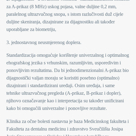
za A-prikaz (8 MHz) uskog pojasa, valne duljine 0,2 mm,
paralelnog ultrazvučnog snopa, s istom razlučivosti duž cijele
duljine skeniranja, dizajnirane za dijagnostiku ali također
uporabljane za biometriju,
3. jednostavnog neusmjerenog doplera.
Standardizacija omogućuje korištenje univerzalnog i optimalnog
ehografskog jezika s vrhunskim, razumljivim, usporedivim i
ponovljivim rezultatima. Da bi jednodimenzionalni A-prikaz bio
dijagnostički valjan moraju se koristiti posebno (optimalno)
dizajnirani i standardizirani uređaji. Osim uređaja, i same
tehnike ultrazvučnog pregleda (A-prikaz, B-prikaz i dopler),
njihovo označavanje kao i interpretacija su također unificirani
kako bi omogućili univerzalne i ponovljive rezultate.
Klinika za očne bolesti nastavna je baza Medicinskog fakulteta i
Fakulteta za dentalnu medicinu i zdravstvo Sveučilišta Josipa