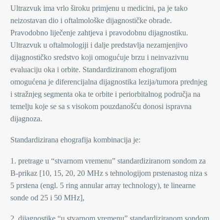
Ultrazvuk ima vrlo široku primjenu u medicini, pa je tako
neizostavan dio i oftalmološke dijagnostičke obrade.
Pravodobno liječenje zahtjeva i pravodobnu dijagnostiku.
Ultrazvuk u oftalmologiji i dalje predstavlja nezamjenjivo
dijagnostičko sredstvo koji omogućuje brzu i neinvazivnu
evaluaciju oka i orbite. Standardiziranom ehografijom
omogućena je diferencijalna dijagnostika lezija/tumora prednjeg
i stražnjeg segmenta oka te orbite i periorbitalnog područja na
temelju koje se sa s visokom pouzdanošću donosi ispravna
dijagnoza.
Standardizirana ehografija kombinacija je:
1. pretrage u “stvarnom vremenu” standardiziranom sondom za
B-prikaz [10, 15, 20, 20 MHz s tehnologijom prstenastog niza s
5 prstena (engl. 5 ring annular array technology), te linearne
sonde od 25 i 50 MHz],
2. dijagnostike “u stvarnom vremenu” standardiziranom sondom