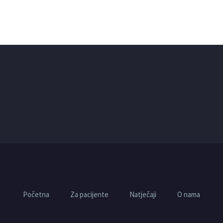
Početna
Za pacijente
Natječaji
O nama