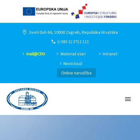
Sveti Duh 64, 10000 Zagreb, Republika Hrvatska
(+385 1) 3712 111
mail@CDU
Webmail stari
Intranet
Nextcloud
Online narudžba