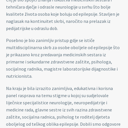
tehničara dječje i odrasle neurologije u svrhu što bolje
kvalitete života osoba koje boluju od epilepsije. Stavljen je
naglasak na kontinuitet skrbi, naročito na prelazak iz
pedijatrijske u odraslu dob.
Posebno je bio zanimljiv pristup gdje se ističe
multidisciplinarna skrb za osobe oboljele od epilepsije što
je prikazano kroz predavanja medicinskih sestara iz
primarne i sekundarne zdravstvene zaštite, psihologa,
socijalnog radnika, magistre laboratorijske dijagnostike i
nutricionista.
Na kraju je bila izrazito zanimljiva, edukativna i korisna
panel rasprava na temu stigme u kojoj su sudjelovale
liječnice specijalistice neurologije, neuropedijatrije i
medicine rada, glavne sestre iz svih razina zdravstvene
zaštite, socijalna radnica, psiholog te roditelj djeteta
oboljelog od teškog oblika epilepsije. Dobili smo odgovore