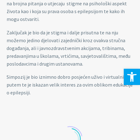
na brojna pitanja o utjecaju stigme na psihološki aspekt
života kao i koja su prava osoba s epilepsijom te kako ih
mogu ostvariti.
Zaključak je bio da je stigma i dalje prisutna te na nju
možemo jedino djelovati zajednički kroz ovakva stručna
događanja, ali i javnozdravstvenim akcijama, tribinama,
predavanjima u školama, vrtićima, savjetovalištima, među
poslodavcima i drugim ustanovama.
Open 
Simpozij je bio iznimno dobro posjećen uživo i virtualnim
putem te je iskazan velik interes za ovim oblikom edukacije
o epilepsiji.