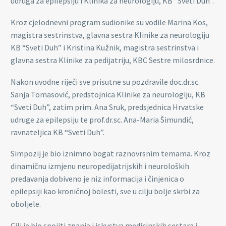
udruga za epilepsiju i Klinika za neurologiju, KB “Sveti Duh”.
Kroz cjelodnevni program sudionike su vodile Marina Kos,
magistra sestrinstva, glavna sestra Klinike za neurologiju
KB “Sveti Duh” i Kristina Kužnik, magistra sestrinstva i
glavna sestra Klinike za pedijatriju, KBC Sestre milosrdnice.
Nakon uvodne riječi sve prisutne su pozdravile doc.dr.sc.
Sanja Tomasović, predstojnica Klinike za neurologiju, KB
“Sveti Duh”, zatim prim. Ana Sruk, predsjednica Hrvatske
udruge za epilepsiju te prof.dr.sc. Ana-Maria Šimundić,
ravnateljica KB “Sveti Duh”.
Simpozij je bio iznimno bogat raznovrsnim temama. Kroz
dinamičnu izmjenu neuropedijatrijskih i neuroloških
predavanja dobiveno je niz informacija i činjenica o
epilepsiji kao kroničnoj bolesti, sve u cilju bolje skrbi za
oboljele.
Cilj je bio spojiti znanja i iskustva medicinskih sestara i