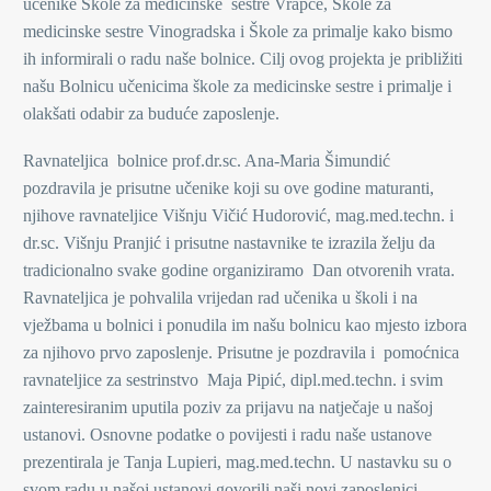
učenike Škole za medicinske sestre Vrapče, Škole za
medicinske sestre Vinogradska i Škole za primalje kako bismo
ih informirali o radu naše bolnice. Cilj ovog projekta je približiti
našu Bolnicu učenicima škole za medicinske sestre i primalje i
olakšati odabir za buduće zaposlenje.
Ravnateljica bolnice prof.dr.sc. Ana-Maria Šimundić
pozdravila je prisutne učenike koji su ove godine maturanti,
njihove ravnateljice Višnju Vičić Hudorović, mag.med.techn. i
dr.sc. Višnju Pranjić i prisutne nastavnike te izrazila želju da
tradicionalno svake godine organiziramo Dan otvorenih vrata.
Ravnateljica je pohvalila vrijedan rad učenika u školi i na
vježbama u bolnici i ponudila im našu bolnicu kao mjesto izbora
za njihovo prvo zaposlenje. Prisutne je pozdravila i pomoćnica
ravnateljice za sestrinstvo Maja Pipić, dipl.med.techn. i svim
zainteresiranim uputila poziv za prijavu na natječaje u našoj
ustanovi. Osnovne podatke o povijesti i radu naše ustanove
prezentirala je Tanja Lupieri, mag.med.techn. U nastavku su o
svom radu u našoj ustanovi govorili naši novi zaposlenici