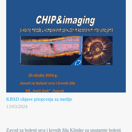
KBSD objave
priopcenja za medije
13/03/2024
Zavod za bolesti srca i krvnih žila Klinike za unutarnje bolesti