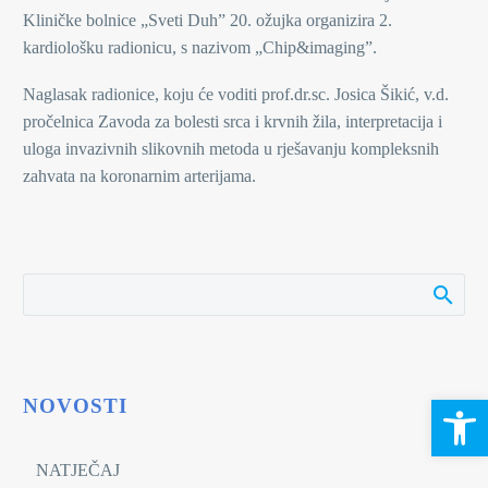
Kliničke bolnice „Sveti Duh” 20. ožujka organizira 2.
kardiološku radionicu, s nazivom „Chip&imaging”.
Naglasak radionice, koju će voditi prof.dr.sc. Josica Šikić, v.d.
pročelnica Zavoda za bolesti srca i krvnih žila, interpretacija i
uloga invazivnih slikovnih metoda u rješavanju kompleksnih
zahvata na koronarnim arterijama.
Open 
NOVOSTI
NATJEČAJ