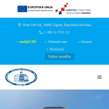
Sveti Duh 64, 10000 Zagreb, Republika Hrvatska
(+385 1) 3712 111
mail@CDU
Webmail stari
Intranet
Nextcloud
Online narudžba