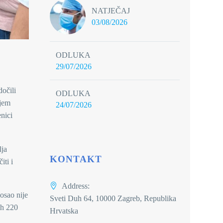
NATJEČAJ
03/08/2026
ODLUKA
29/07/2026
dočili
ODLUKA
njem
24/07/2026
nici
lja
KONTAKT
iti i
Address:
osao nije
Sveti Duh 64, 10000 Zagreb, Republika
ih 220
Hrvatska