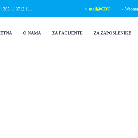
(+385 1) 3712 111
mail@CDU
Webmail
ČETNA
O NAMA
ZA PACIJENTE
ZA ZAPOSLENIKE
I KONCERT