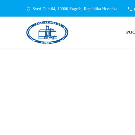
Sveti Duh 64, 10000 Zagreb, Republika Hrvatska
PO
15. BOŽIĆN