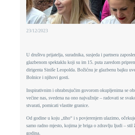
23/12/2023
U društvu prijatelja, suradnika, susjeda i partnera zaposl
glazbenom spektaklu koji su im 15. puta zaredom priprem
dirigenta Siniše Leopolda. Božićnu je glazbenu bajku uve
Bolnice i njihovi gosti.
Inspirativnim i ohrabrujućim govorom okupljenima se obratio
većine nas, svedena na ono najvažnije – radovati se svakom
stvarati, pomicati vlastite granice.
Od godine u koju „tiho“ i s povjerenjem ulazimo, očekuj
samo radno mjesto, kojima je briga o zdravlju ljudi – stil
godina.