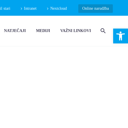
 stari
Intranet
Nextcloud
Online narudžba
Open 
NATJEČAJI
MEDIJI
VAŽNI LINKOVI