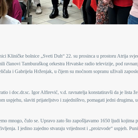
enici Kliničke bolnice „Sveti Duh“ 22. su prosinca u prostoru Atrija svje
ili članovi Tamburaškog orkestra Hrvatske radio televizije, pod ravna
ličala i Gabrijela Hrženjak, u čijem su moćnom sopranu uživali zaposle
 i doc.dr.sc. Igor Alfirević, v.d. ravnatelja konstatiravši da je lista že
 uspjehu, slaviti prijateljstvo i zajedništvo, pomagati jedni drugima, uč
emo mnogo, čulo se. Upravo zato što zapošljavamo 1650 ljudi kojima p
 življenja. I jedino zajedno stvaraju vrijednost i „proizvode“ uspjeh. Pun