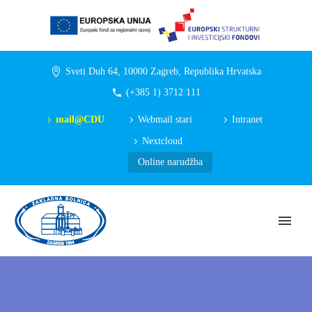
Sveti Duh 64, 10000 Zagreb, Republika Hrvatska
(+385 1) 3712 111
mail@CDU
Webmail stari
Intranet
Nextcloud
Online narudžba