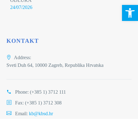
ODLUKA
Open 
24/07/2026
KONTAKT
Address:
Sveti Duh 64, 10000 Zagreb, Republika Hrvatska
Phone:
(+385 1) 3712 111
Fax: (+385 1) 3712 308
Email:
kb@kbsd.hr