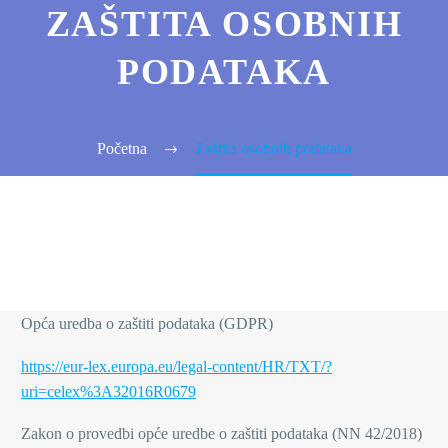
ZAŠTITA OSOBNIH
PODATAKA
Početna
Zaštita osobnih podataka
Opća uredba o zaštiti podataka (GDPR)
https://eur-lex.europa.eu/legal-content/HR/TXT/?
uri=celex%3A32016R0679
Zakon o provedbi opće uredbe o zaštiti podataka (NN 42/2018)