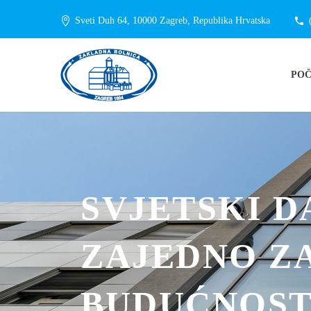
Sveti Duh 64, 10000 Zagreb, Republika Hrvatska
PO
SVJETSKI D
ZAJEDNO ZA
BUDUĆNOS