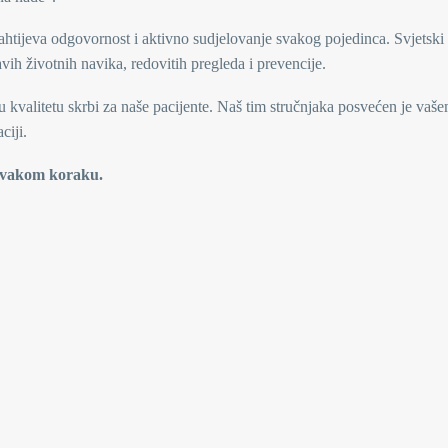
zahtijeva odgovornost i aktivno sudjelovanje svakog pojedinca. Svjetski
avih životnih navika, redovitih pregleda i prevencije.
u kvalitetu skrbi za naše pacijente. Naš tim stručnjaka posvećen je vaš
ciji.
svakom koraku.