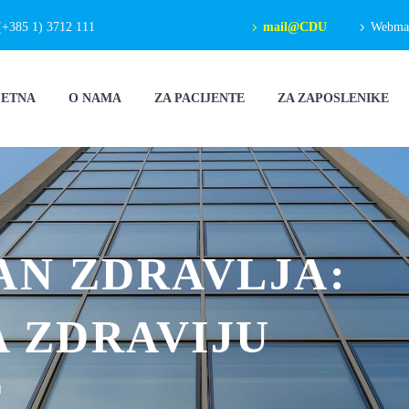
(+385 1) 3712 111
mail@CDU
Webmail
ČETNA
O NAMA
ZA PACIJENTE
ZA ZAPOSLENIKE
AN ZDRAVLJA:
 ZDRAVIJU
T