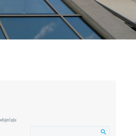
odsjećaju