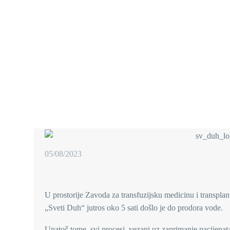
05/08/2023
U prostorije Zavoda za transfuzijsku medicinu i transplant
„Sveti Duh“ jutros oko 5 sati došlo je do prodora vode.
Unatoč tome, svi procesi, vezani uz zaprimanje pacijenat