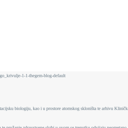
acijsku biologiju, kao i u prostore atomskog skloništa te arhivu Kliničk
a te pružanje zdravstvene skrbi u ovom se trenutku odvijaju neometano.