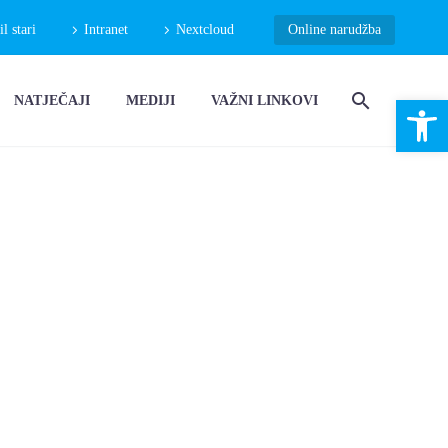
 stari
Intranet
Nextcloud
Online narudžba
Open 
NATJEČAJI
MEDIJI
VAŽNI LINKOVI