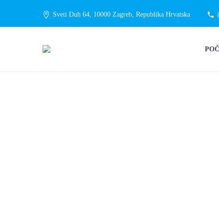
Sveti Duh 64, 10000 Zagreb, Republika Hrvatska
PO
SANACIJA Š
UZROKOVA
VODE