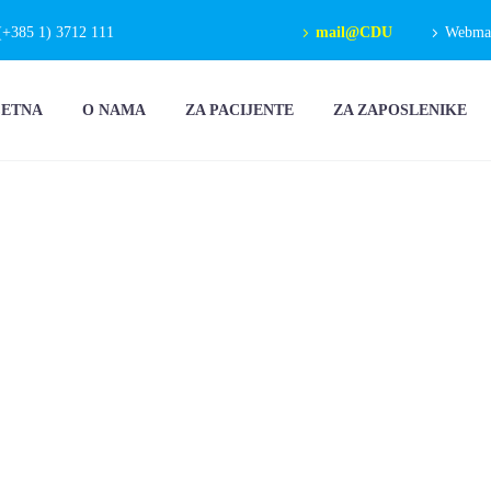
(+385 1) 3712 111
mail@CDU
Webmail
ČETNA
O NAMA
ZA PACIJENTE
ZA ZAPOSLENIKE
TETA
NA PRODOROM