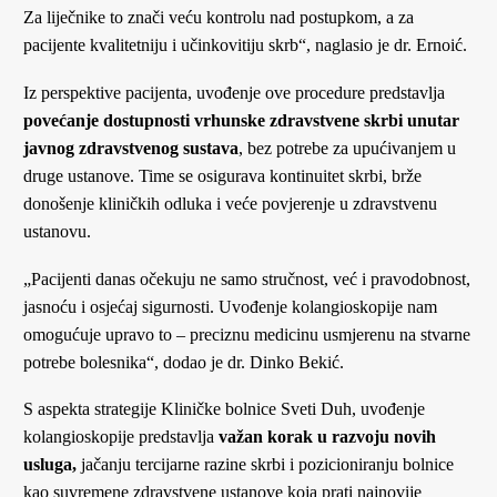
Za liječnike to znači veću kontrolu nad postupkom, a za
pacijente kvalitetniju i učinkovitiju skrb“, naglasio je dr. Ernoić.
Iz perspektive pacijenta, uvođenje ove procedure predstavlja
povećanje dostupnosti vrhunske zdravstvene skrbi unutar
javnog zdravstvenog sustava
, bez potrebe za upućivanjem u
druge ustanove. Time se osigurava kontinuitet skrbi, brže
donošenje kliničkih odluka i veće povjerenje u zdravstvenu
ustanovu.
„Pacijenti danas očekuju ne samo stručnost, već i pravodobnost,
jasnoću i osjećaj sigurnosti. Uvođenje kolangioskopije nam
omogućuje upravo to – preciznu medicinu usmjerenu na stvarne
potrebe bolesnika“, dodao je dr. Dinko Bekić.
S aspekta strategije Kliničke bolnice Sveti Duh, uvođenje
kolangioskopije predstavlja
važan korak u razvoju novih
usluga
,
jačanju tercijarne razine skrbi i pozicioniranju bolnice
kao suvremene zdravstvene ustanove koja prati najnovije