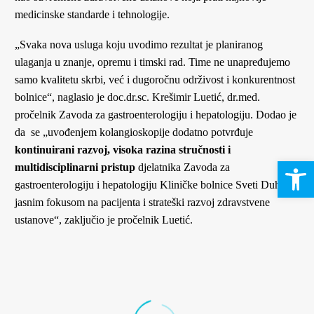
medicinske standarde i tehnologije.
„Svaka nova usluga koju uvodimo rezultat je planiranog
ulaganja u znanje, opremu i timski rad. Time ne unapređujemo
samo kvalitetu skrbi, već i dugoročnu održivost i konkurentnost
bolnice“, naglasio je doc.dr.sc. Krešimir Luetić, dr.med.
pročelnik Zavoda za gastroenterologiju i hepatologiju. Dodao je
da se „uvođenjem kolangioskopije dodatno potvrđuje
kontinuirani razvoj, visoka razina stručnosti i
Open 
multidisciplinarni pristup
djelatnika Zavoda za
gastroenterologiju i hepatologiju Kliničke bolnice Sveti Duh, s
jasnim fokusom na pacijenta i strateški razvoj zdravstvene
ustanove“, zaključio je pročelnik Luetić.