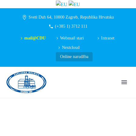
Sveti Duh 64, 10000 Zagreb, Republika Hrvatska
(+385 1) 3712 111
mail@CDU
Webmail stari
Intranet
Nextcloud
Online narudžba