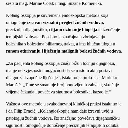
sestara mag. Marine Čolak i mag. Suzane Komerički.
Kolangioskopija je suvremena endoskopska metoda koja
omogućuje
izravan vizualni pregled žučnih vodova
,
precizniju dijagnostiku,
ciljano uzimanje biopsija
te izvođenje
terapijskih zahvata. Posebno je značajna u zbrinjavanju
bolesnika s bolestima bilijarnog trakta, a ima ključnu ulogu u
ranom otkrivanju i liječenju malignih bolesti žučnih vodova
.
„Za pacijenta kolangioskopija znači bržu i točniju dijagnozu,
manje neizvjesnosti i mogućnost da se u istom aktu postavi
dijagnoza i započne liječenje“, istaknuo je prof.dr.sc. Marinko
Marušić. „Time se smanjuje broj ponovljenih zahvata, skraćuje
vrijeme čekanja i povećava sigurnost bolesnika, kazao je.“
Važnost ove metode u svakodnevnoj kliničkoj praksi istaknuo je
i dr. Filip Ernoić: „Kolangioskopija nam daje izravni uvid u
patologiju žučnih vodova, što značajno povećava dijagnostičku
sigurnost i omogućuje donošenje preciznijih terapijskih odluka.