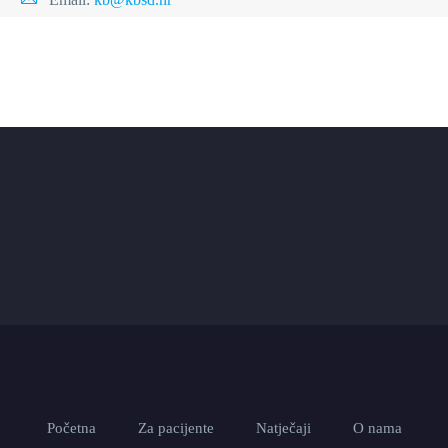
Početna
Za pacijente
Natječaji
O nama