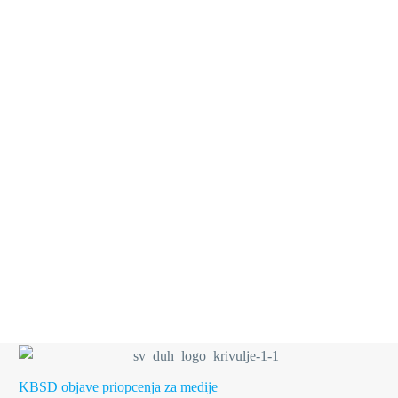
2.600 NOVIH
POČETAKA SVAKE
GODINE
KBSD objave
priopcenja za medije