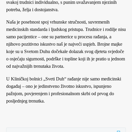
svakoj trudnici individualno, s punim uvažavanjem njezinih
potreba, želja i dostojanstva.
Naša je posebnost spoj vrhunske stručnosti, suvremenih
medicinskih standarda i ljudskog pristupa. Trudnice i rodilje nisu
samo pacijentice – one su partnerice u procesu rađanja, a
njihovo pozitivno iskustvo naš je najveći uspjeh. Brojne majke
koje su u Svetom Duhu dočekale dolazak svog djeteta svjedoče
o osjećaju sigurnosti, podrške i topline koji ih je pratio u jednom
od najvažnijih trenutaka života.
U Kliničkoj bolnici „Sveti Duh“ rađanje nije samo medicinski
događaj – ono je jedinstveno životno iskustvo, ispunjeno
pažnjom, povjerenjem i profesionalnom skrbi od prvog do
posljednjeg trenutka.