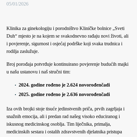
05/01/2026
Klinika za ginekologiju i porodništvo Kliničke bolnice „Sveti
Duh“ mjesto je na kojem se svakodnevno rađaju novi životi, ali
i povjerenje, sigurnost i osjećaj podrške koji svaka trudnica i
rodilja zaslužuje.
Broj porođaja potvrđuje kontinuirano povjerenje budućih majki
u našu ustanovu i naš stručni tim:
2024. godine rođeno je 2.624 novorođenčadi
2025. godine rođeno je 2.636 novorođenčadi
Iza ovih brojki stoje tisuće jedinstvenih priča, prvih zagrljaja i
snažnih emocija, ali i predan rad našeg visoko educiranog i
iskusnog medicinskog osoblja. Tim liječnika, primalja,
medicinskih sestara i ostalih zdravstvenih djelatnika pristupa