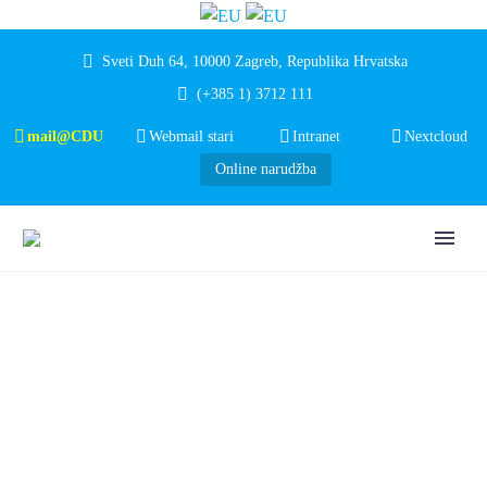
Sveti Duh 64, 10000 Zagreb, Republika Hrvatska
(+385 1) 3712 111
mail@CDU
Webmail stari
Intranet
Nextcloud
Online narudžba
POVJERENJE KOJE
SE RAĐA – VIŠE OD