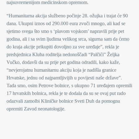
najsuvremenijom medicinskom opremom.
“Humanitarna akcija službeno počinje 28. ožujka i trajat će 90
dana. Ukupni iznos od 290.000 eura zvuči mnogo, ali kad se
sjetimo svega što smo s ‘plavom vojskom’ napravili prije pet
godina, ali i sa svim ljudima velikog srca, sigurna sam da ćemo
do kraja akcije prikupiti dovoljno za sve uređaje”, rekla je
predsjednica Kluba roditelja nedonoščadi “Palčići” Željka
Vučko, dodavši da su prije pet godina odradili, kako kaže,
“nevjerojatnu humanitarnu akciju koja je nadišla granice
Hrvatske, jednu od najpamtljivijih u povijesti naše države”.
Tada smo, osim Petrove bolnice, s ukupno 71 uređajem opremili
17 hrvatskih bolnica, rekla je te dodala da su se ovaj put rado
odazvali zamolbi Kliničke bolnice Sveti Duh da pomognu
opremiti Zavod neonatologije.