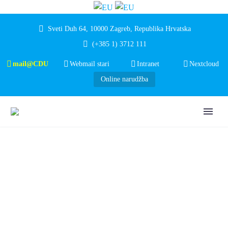
Sveti Duh 64, 10000 Zagreb, Republika Hrvatska
(+385 1) 3712 111
mail@CDU
Webmail stari
Intranet
Nextcloud
Online narudžba
PALČIĆI I
DINAMOVA