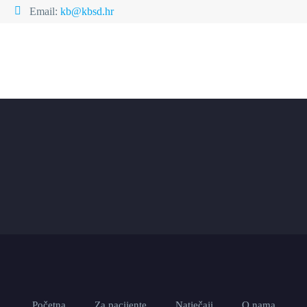
Email:
kb@kbsd.hr
Početna
Za pacijente
Natječaji
O nama