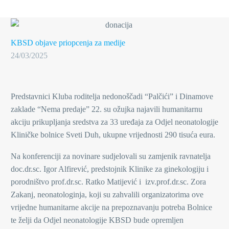
KBSD objave
priopcenja za medije
24/03/2025
Predstavnici Kluba roditelja nedonoščadi “Palčići” i Dinamove
zaklade “Nema predaje” 22. su ožujka najavili humanitarnu
akciju prikupljanja sredstva za 33 uređaja za Odjel neonatologije
Kliničke bolnice Sveti Duh, ukupne vrijednosti 290 tisuća eura.
Na konferenciji za novinare sudjelovali su zamjenik ravnatelja
doc.dr.sc. Igor Alfirević, predstojnik Klinike za ginekologiju i
porodništvo prof.dr.sc. Ratko Matijević i izv.prof.dr.sc. Zora
Zakanj, neonatologinja, koji su zahvalili organizatorima ove
vrijedne humanitarne akcije na prepoznavanju potreba Bolnice
te želji da Odjel neonatologije KBSD bude opremljen